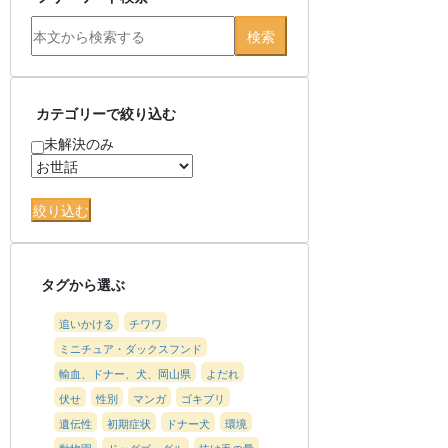
カテゴリーで絞り込む
未解決のみ
タグから選ぶ
追いかける
チワワ
ミニチュア・ダックスフンド
輸血、ドナー、犬、岡山県
よだれ
伏せ
性別
マンガ
ゴキブリ
遺伝性
初期症状
ドナー犬
環境
動物園
ドッグゴーグル
抜け毛の量