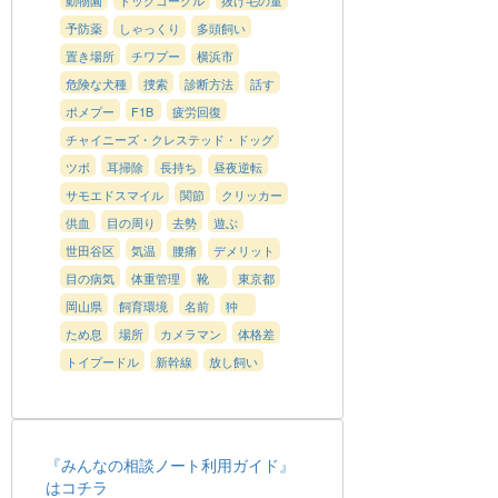
予防薬
しゃっくり
多頭飼い
置き場所
チワプー
横浜市
危険な犬種
捜索
診断方法
話す
ポメプー
F1B
疲労回復
チャイニーズ・クレステッド・ドッグ
ツボ
耳掃除
長持ち
昼夜逆転
サモエドスマイル
関節
クリッカー
供血
目の周り
去勢
遊ぶ
世田谷区
気温
腰痛
デメリット
目の病気
体重管理
靴
東京都
岡山県
飼育環境
名前
狆
ため息
場所
カメラマン
体格差
トイプードル
新幹線
放し飼い
『みんなの相談ノート利用ガイド』
はコチラ