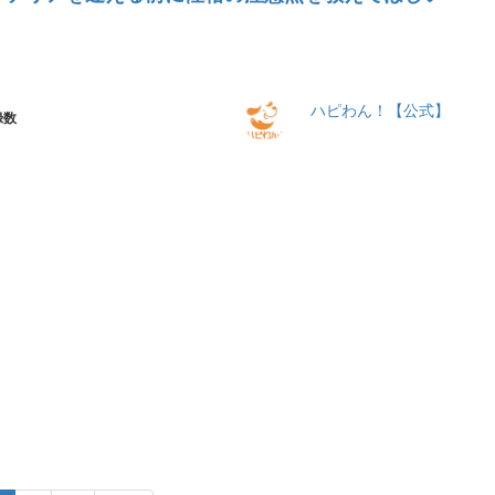
ハピわん！【公式】
録数