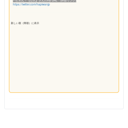
ハピわん！【公式】さんのmy URL (外部リンク)
https://twitter.com/hapiwanjp
新しい順（降順）に表示