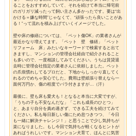
ることをおすすめしていて、それを続けて本当に帰宅前
のガリガリ減ったって飼い主さん多かったです。要は“出
かける＝嫌な時間”じゃなくて、“頑張ったら良いことがあ
る！”って流れを積み上げていくイメージでした。
壁や床の修繕については、「ペット傷OK」の業者さんが
最近かなり増えてます。「ペット 壁 修繕」「ペット
リフォーム 床」みたいなキーワードで検索すると出て
きますし、マンションの管理会社経由で紹介されること
も多いので、一度相談してみてください。うちは賃貸退
去時に管理会社指定の業者さんに依頼しました。ペット
の爪痕慣れしてるプロだと、下地からしっかり直してく
れるのでめちゃ安心でした。費用は壁紙張り替えなら一
面何万円か、傷の程度でバラ付きますが…（汗）
最後に、壁も床も愛犬も！となると本当に大変ですが、
「うちの子も不安なんだな」「これも成長のひとつ」
と、あまり自分を責め過ぎず、できる工夫を続けてみて
ください。私も毎日新しい傷にため息つきつつ、「今日
も一緒に解決チャレンジ！」と思うことで少し気持ちが
楽になりました。もし今回で気持ちが軽くなるヒントが
あればうれしいです。マンション犬育て、ほんとに気苦