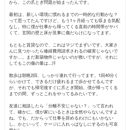
から、この爪とぎ問題が始まったんです。
最初は、新しい環境に慣れるまでの一時的な行動かな？
って思ってたんですけど、もう1ヶ月経っても収まる気配
なし。特に僕が仕事から帰ってくる直前の時間帯がヤバ
くて、玄関の壁と床が見事に傷だらけになってます。
もともと賃貸なので、これはマジでまずいです。大家さ
んに見つかったら修繕費用請求されるの確実じゃないで
すか…。まだ新築物件じゃないのが救いですが、それに
してもこの傷の量は...汗
散歩は朝晩2回、しっかり連れて行ってます。1回40分く
らいかけて、できるだけ疲れるまで歩かせてるんです
が、それでも帰宅後すぐに爪とぎ開始。僕が帰ってくる
までの間、ずっとこれをやってるみたいです。
友達に相談したら「分離不安じゃない？」って言われ
て。確かに、僕が家にいるときは全然やらないんですよ
ね。でも、だからって仕事を辞めるわけにもいかない
し。かといって、ケージに入れっぱなしにするのも可哀
想だし。