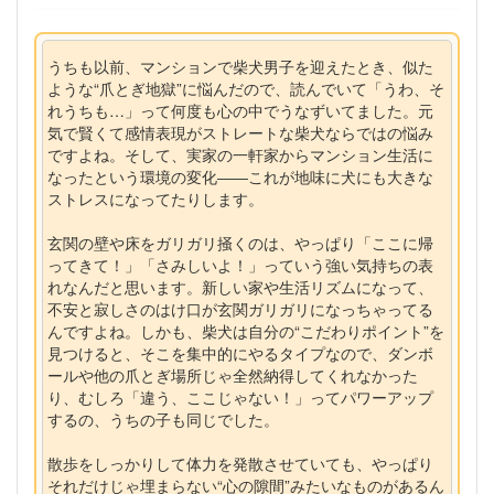
うちも以前、マンションで柴犬男子を迎えたとき、似た
ような“爪とぎ地獄”に悩んだので、読んでいて「うわ、そ
れうちも…」って何度も心の中でうなずいてました。元
気で賢くて感情表現がストレートな柴犬ならではの悩み
ですよね。そして、実家の一軒家からマンション生活に
なったという環境の変化――これが地味に犬にも大きな
ストレスになってたりします。
玄関の壁や床をガリガリ掻くのは、やっぱり「ここに帰
ってきて！」「さみしいよ！」っていう強い気持ちの表
れなんだと思います。新しい家や生活リズムになって、
不安と寂しさのはけ口が玄関ガリガリになっちゃってる
んですよね。しかも、柴犬は自分の“こだわりポイント”を
見つけると、そこを集中的にやるタイプなので、ダンボ
ールや他の爪とぎ場所じゃ全然納得してくれなかった
り、むしろ「違う、ここじゃない！」ってパワーアップ
するの、うちの子も同じでした。
散歩をしっかりして体力を発散させていても、やっぱり
それだけじゃ埋まらない“心の隙間”みたいなものがあるん