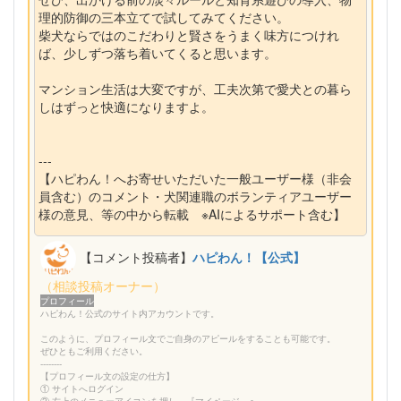
理的防御の三本立てで試してみてください。
柴犬ならではのこだわりと賢さをうまく味方につけれ
ば、少しずつ落ち着いてくると思います。
マンション生活は大変ですが、工夫次第で愛犬との暮ら
しはずっと快適になりますよ。
---
【ハピわん！へお寄せいただいた一般ユーザー様（非会
員含む）のコメント・犬関連職のボランティアユーザー
様の意見、等の中から転載 ※AIによるサポート含む】
【コメント投稿者】
ハピわん！【公式】
（相談投稿オーナー）
プロフィール
ハピわん！公式のサイト内アカウントです。
このように、プロフィール文でご自身のアピールをすることも可能です。
ぜひともご利用ください。
--------
【プロフィール文の設定の仕方】
① サイトへログイン
② 右上のメニューアイコンを押し、『マイページ』へ