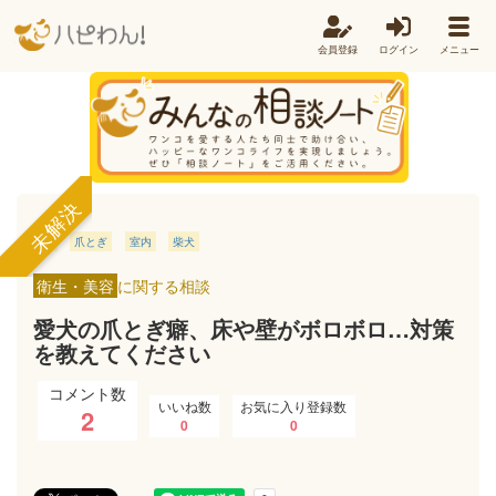
会員登録
ログイン
メニュー
未解決
爪
爪とぎ
室内
柴犬
衛生・美容
に関する相談
愛犬の爪とぎ癖、床や壁がボロボロ…対策
を教えてください
コメント数
いいね数
お気に入り登録数
2
0
0