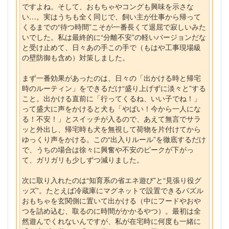
ですよね。そして、おもちゃやコングも興味を示さな
い…。実はうちも全く同じで、飼い主が仕事から帰って
くるまでの“待つ時間”こそが一番長くて退屈で寂しいみた
いでした。私は最終的に“分離不安”の軽いバージョンだな
と受け止めて、日々あの手この手で（もはや工事現場級
の壁防御も含め）対策しました。
まず一番効果があったのは、日々の「出かける時と帰宅
時のルーティン」をできるだけ“盛り上げずに淡々と”する
こと。出かける直前に「行ってくるね、いい子でね！」
って盛大に声をかけると犬も「やばい！今から一人にな
る！不安！」とスイッチが入るので、あえて無言でサラ
ッと外出し、帰宅時も犬を無視して荷物を片付けてから
ゆっくり声をかける。この“出入りルール”を徹底するだけ
で、うちの場合は徐々に興奮や不安のピークが下がっ
て、ガリガリも少しずつ減りました。
次に取り入れたのは“知育系の省エネ遊び”と“見張り役グ
ッズ”。たとえば冷蔵庫にマグネットで設置できるパズル
おもちゃを玄関側に置いて出かける（中にフードやおや
つを詰め込む、取るのに時間がかかるやつ）。最初は全
然遊んでくれないんですが、私が在宅時に何度も一緒に