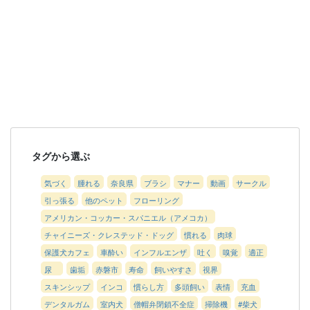
タグから選ぶ
気づく
腫れる
奈良県
ブラシ
マナー
動画
サークル
引っ張る
他のペット
フローリング
アメリカン・コッカー・スパニエル（アメコカ）
チャイニーズ・クレステッド・ドッグ
慣れる
肉球
保護犬カフェ
車酔い
インフルエンザ
吐く
嗅覚
適正
尿
歯垢
赤磐市
寿命
飼いやすさ
視界
スキンシップ
インコ
慣らし方
多頭飼い
表情
充血
デンタルガム
室内犬
僧帽弁閉鎖不全症
掃除機
#柴犬