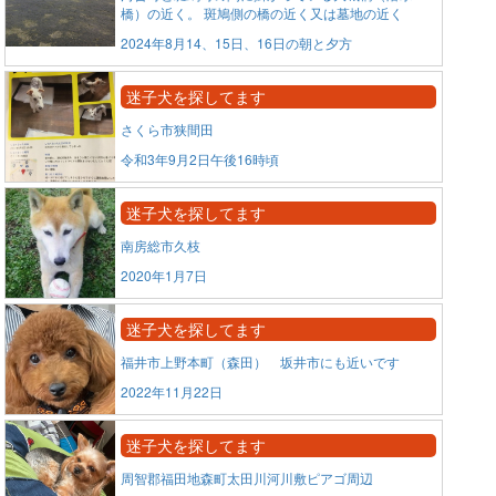
橋）の近く。 斑鳩側の橋の近く又は墓地の近く
2024年8月14、15日、16日の朝と夕方
迷子犬を探してます
さくら市狭間田
令和3年9月2日午後16時頃
迷子犬を探してます
南房総市久枝
2020年1月7日
迷子犬を探してます
福井市上野本町（森田） 坂井市にも近いです
2022年11月22日
迷子犬を探してます
周智郡福田地森町太田川河川敷ピアゴ周辺