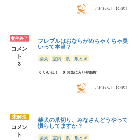
ハピわん！【公式】
案件終了
フレブルはおならがめちゃくちゃ臭
いって本当？
コメン
ト
柴犬
室内
爪
爪とぎ
3
0
いいね！
0
お気に入り登録数
ハピわん！【公式】
未解決
柴犬の爪切り、みなさんどうやって
慣らしてますか？
コメン
ト
柴犬
室内
爪
爪とぎ