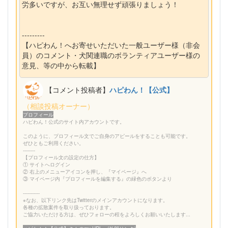
労多いですが、お互い無理せず頑張りましょう！
---------
【ハピわん！へお寄せいただいた一般ユーザー様（非会
員）のコメント・犬関連職のボランティアユーザー様の
意見、等の中から転載】
【コメント投稿者】
ハピわん！【公式】
（相談投稿オーナー）
プロフィール
ハピわん！公式のサイト内アカウントです。
このように、プロフィール文でご自身のアピールをすることも可能です。
ぜひともご利用ください。
--------
【プロフィール文の設定の仕方】
① サイトへログイン
② 右上のメニューアイコンを押し、『マイページ』へ
③ マイページ内『プロフィールを編集する』の緑色のボタンより
-----------
※なお、以下リンク先はTwitterのメインアカウントになります。
各種の拡散案件を取り扱っております。
ご協力いただける方は、ぜひフォローの程をよろしくお願いいたします...