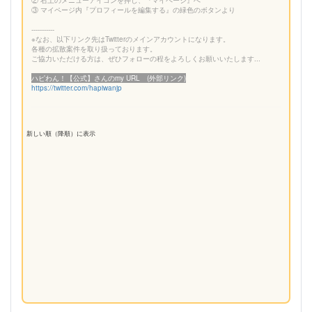
③ マイページ内『プロフィールを編集する』の緑色のボタンより
-----------
※なお、以下リンク先はTwitterのメインアカウントになります。
各種の拡散案件を取り扱っております。
ご協力いただける方は、ぜひフォローの程をよろしくお願いいたします...
ハピわん！【公式】さんのmy URL (外部リンク)
https://twitter.com/hapiwanjp
新しい順（降順）に表示