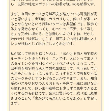
ら、玄関の特定スポットへの執着が強いのも納得です。
まず、今回のケースは分離不安が絡んでいる可能性が高
いと思います。出勤前にガリガリして、飼い主が家にい
るとやらないという行動パターンは典型的です。散歩で
体力を発散させていても、心の中の「不安」や「寂し
さ」を完全に埋めることは難しいんですよね。だから、
散歩だけでは解決にならず、帰宅までの待ち時間のスト
レスが行動として現れてしまうわけです。
私が試して効果を感じたのは、「出かける前と帰宅時の
ルーティンを淡々と行う」ことです。犬にとって出入り
のタイミングを特別なイベント化させないようにして、
出発時も帰宅時もあえて無視気味にして、落ち着いてか
ら声をかけるようにします。こうすることで興奮や不安
のピークを少しずつ下げることができます。また、知育
系のパズルやおやつ入りおもちゃを家で一緒に遊びなが
ら慣れさせて、飼い主不在時にも少しずつ集中できるよ
うにするのも有効です。柴犬は賢いので、繰り返し経験
させることで「出かけても楽しいことがある」と学習し
ます。