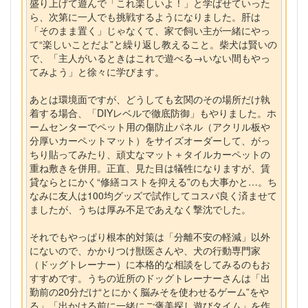
盛り上げて遊んで「これ楽しいよ！」と学ばせていった
ら、次第に一人でも挑戦するようになりました。肝は
「そのまま置く」じゃなくて、家で飼い主が一緒にやっ
て“楽しいことだよ”と繰り返し教えること。柴犬は賢いの
で、「主人がいるときはこれで遊べる→いない間もやっ
てみよう」と徐々に学びます。
あとは環境面ですが、どうしても玄関のその場所だけ執
着する場合、「DIYレベルで徹底防御」もやりました。ホ
ームセンターでペット用の傷防止パネル（アクリル板や
分厚いカーペットマット）をサイズオーダーして、がっ
ちり貼ってみたり、頑丈なマット＋タイルカーペットの
重ね敷きを併用。正直、見た目は犠牲になりますが、賃
貸ならとにかく“修繕コストを抑える”のも大事かと…。ち
なみに友人は100均グッズで試作してコスパ良く済ませて
ましたが、うちは厚み不足であえなく撃沈でした。
それでもやっぱり根本的対策は「分離不安の軽減」以外
にないので、かかりつけ獣医さんや、犬の行動専門家
（ドッグトレーナー）に本格的な相談をしてみるのもお
すすめです。うちの近所のドッグトレーナーさんは「出
勤前の20分だけ“とにかく脳みそを使わせるゲーム”をや
る」「出かける前に一緒にご褒美探し遊びタイム」を作