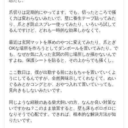
爪切りは定期的にやってます。でも、切ったところで掻
く力は変わらないみたいで。壁に養生テープ貼ってみた
り、爪とぎ防止スプレー使ってみたり、いろいろ試して
るんですけど、どれも一時的な効果しかなくて。
最近は玄関マットを厚めのやつに変えてみたり、爪とぎ
OKな場所を作ろうとしてダンボールを置いてみたり。で
も、なぜか気に入った玄関の同じ場所しか掻かないんで
すよね。保護シートを貼ると、その上からでも掻くし。
ここ数日は、僕が出勤する前におもちゃを置いていくよ
うにしてるんですが、全然興味示してくれなくて。ぬい
ぐるみとかコングとか、おやつ入れて置いていっても、
見向きもしないみたいです。
同じような経験のある柴犬飼いの方、なんか良い対策な
いですかね？このまま放置すると、壁も床もボロボロに
なりそうで心配です。できれば、根本的な解決方法が知
りたいです。