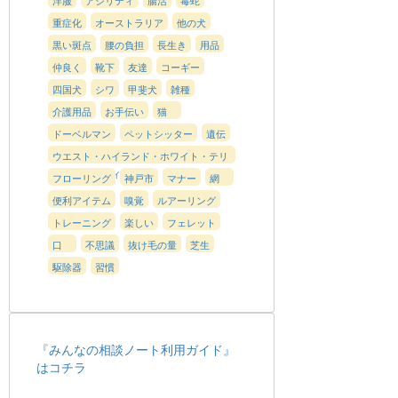
重症化
オーストラリア
他の犬
黒い斑点
腰の負担
長生き
用品
仲良く
靴下
友達
コーギー
四国犬
シワ
甲斐犬
雑種
介護用品
お手伝い
猫
ドーベルマン
ペットシッター
遺伝
ウエスト・ハイランド・ホワイト・テリ
ア（ウエスティ）
フローリング
神戸市
マナー
網
便利アイテム
嗅覚
ルアーリング
トレーニング
楽しい
フェレット
口
不思議
抜け毛の量
芝生
駆除器
習慣
『みんなの相談ノート利用ガイド』
はコチラ