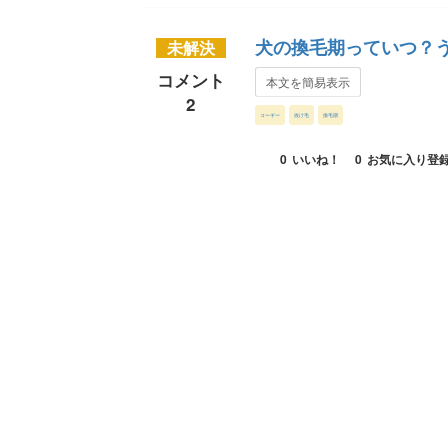
犬の換毛期っていつ？う
未解決
コメント
本文を簡易表示
2
コーギー
抜け毛
換毛期
0
いいね！
0
お気に入り登