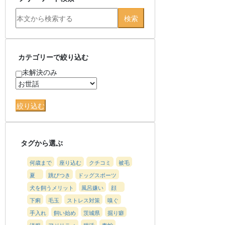
カテゴリーで絞り込む
未解決のみ
タグから選ぶ
何歳まで
座り込む
クチコミ
被毛
夏
跳びつき
ドッグスポーツ
犬を飼うメリット
風呂嫌い
顔
下痢
毛玉
ストレス対策
嗅ぐ
手入れ
飼い始め
茨城県
掘り癖
洋服
アジリティ
腸活
毒蛇