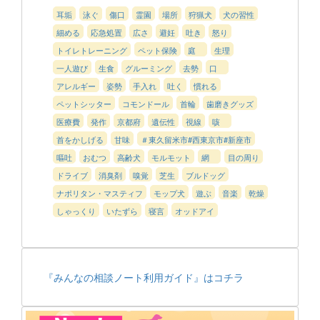
耳垢
泳ぐ
傷口
霊園
場所
狩猟犬
犬の習性
細める
応急処置
広さ
避妊
吐き
怒り
トイレトレーニング
ペット保険
庭
生理
一人遊び
生食
グルーミング
去勢
口
アレルギー
姿勢
手入れ
吐く
慣れる
ペットシッター
コモンドール
首輪
歯磨きグッズ
医療費
発作
京都府
遺伝性
視線
咳
首をかしげる
甘味
＃東久留米市#西東京市#新座市
嘔吐
おむつ
高齢犬
モルモット
網
目の周り
ドライブ
消臭剤
嗅覚
芝生
ブルドッグ
ナポリタン・マスティフ
モップ犬
遊ぶ
音楽
乾燥
しゃっくり
いたずら
寝言
オッドアイ
『みんなの相談ノート利用ガイド』はコチラ