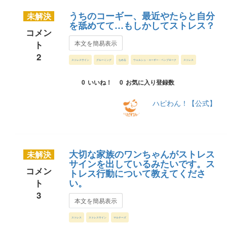
うちのコーギー、最近やたらと自分
未解決
を舐めてて…もしかしてストレス？
コメン
ト
本文を簡易表示
2
ストレスサイン
グルーミング
なめる
ウェルシュ・コーギー・ペンブローク
ストレス
0
いいね！
0
お気に入り登録数
ハピわん！【公式】
大切な家族のワンちゃんがストレス
未解決
サインを出しているみたいです。ス
コメン
トレス行動について教えてくださ
い。
ト
3
本文を簡易表示
ストレス
ストレスサイン
マルチーズ