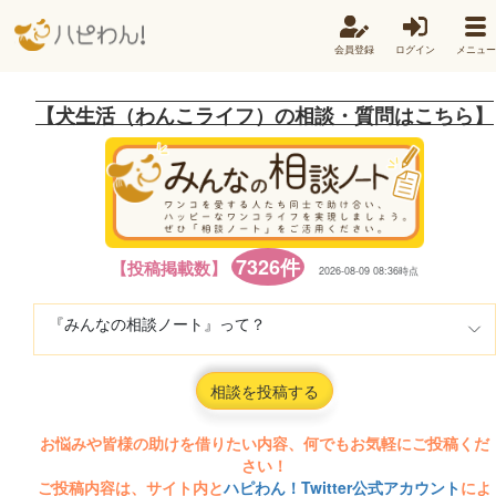
会員登録
ログイン
メニュー
【犬生活（わんこライフ）の相談・質問はこちら】
7326件
【投稿掲載数】
2026-08-09 08:36時点
『みんなの相談ノート』って？
相談を投稿する
お悩みや皆様の助けを借りたい内容、何でもお気軽にご投稿くだ
さい！
ご投稿内容は、サイト内と
ハピわん！Twitter公式アカウント
によ