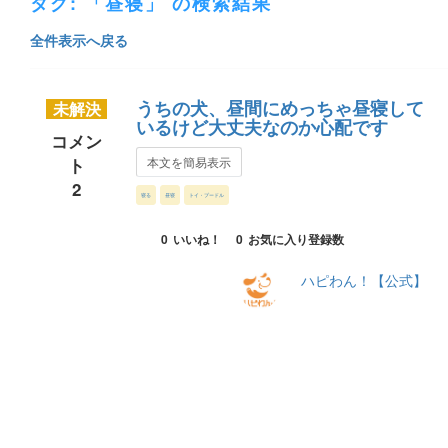
タグ: 「昼寝」 の検索結果
全件表示へ戻る
うちの犬、昼間にめっちゃ昼寝して
未解決
いるけど大丈夫なのか心配です
コメン
ト
本文を簡易表示
2
寝る
昼寝
トイ・プードル
0
いいね！
0
お気に入り登録数
ハピわん！【公式】