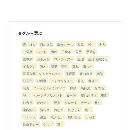
タグから選ぶ
夜ごはん
目の病気
散歩コース
家具
狆
夕方
ご褒美
ペット
腫れ
千葉市
苦手
手乗せ
宮城県
お手入れ
ロングヘアー
生理
生活環境変化
イタグレ
遊ぶ
環境
嘔吐
群れ
気づく
長居公園 シュガーちゃん
保育園
腰の負担
病気
知立市
沖縄県
アイコンタクト
甘え
目やに
写真
コーイケルホンディエ
掃除
高齢犬
なでる
昼
ハーブサプリメント
食べ物
寂しがり屋
夜間
仙台市
かわいい
視力
グレート・デーン
怒り
室内飼い
飛行犬
おむつ
乾かし方
靴
ドナー犬
譲渡
吠えない
白い斑点
しっぽ
輸血ドナー
ゲップ
車