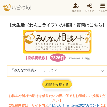
会員登録
ログイン
メニュー
【犬生活（わんこライフ）の相談・質問はこちら】
7326件
【投稿掲載数】
2026-08-08 15:15時点
『みんなの相談ノート』って？
相談を投稿する
お悩みや皆様の助けを借りたい内容、何でもお気軽にご投稿くだ
さい！
ご投稿内容は、サイト内と
ハピわん！Twitter公式アカウント
によ