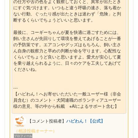
の仕方や舌の色をよく観察しておくと、異常が出たとき
にすぐ気づけます。いつもと違う呼吸の速さ、落ち着か
ない行動、ぐったり感が出たときは迷わず「危険」と判
断するくらいでちょうどいいと思います。
最後に、コーギーちゃんが夏を快適に過ごすためには、
飼い主さんが先回りして環境を整えてあげることが一番
の予防策です。エアコンやグッズはもちろん、飼い主さ
ん自身の観察力と早めの判断が命を守ります。心配性な
くらいでちょうど良いと思いますよ。愛犬が安心して夏
を乗り越えられるように、日々のケアを工夫してあげて
くださいね。
---
【ハピわん！へお寄せいただいた一般ユーザー様（非会
員含む）のコメント・犬関連職のボランティアユーザー
様の意見、等の中から転載 ※AIによるサポート含む】
【コメント投稿者】
ハピわん！【公式】
（相談投稿オーナー）
プロフィール