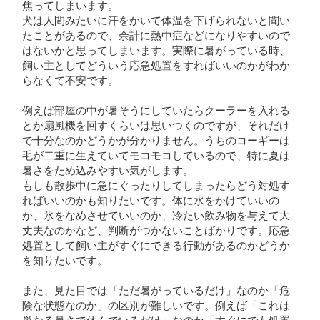
焦ってしまいます。
犬は人間みたいに汗をかいて体温を下げられないと聞い
たことがあるので、余計に熱中症などになりやすいので
はないかと思ってしまいます。実際に暑がっている時、
飼い主としてどういう応急処置をすればいいのかがわか
らなくて不安です。
例えば部屋の中が暑そうにしていたらクーラーを入れる
とか扇風機を回すくらいは思いつくのですが、それだけ
で十分なのかどうかが分かりません。うちのコーギーは
毛が二重に生えていてモコモコしているので、特に夏は
暑さをため込みやすい気がします。
もしも散歩中に急にぐったりしてしまったらどう対処す
ればいいのかも知りたいです。体に水をかけていいの
か、氷をなめさせていいのか、冷たい飲み物を与えて大
丈夫なのかなど、判断がつかないことばかりです。応急
処置として飼い主がすぐにできる行動があるのかどうか
を知りたいです。
また、見た目では「ただ暑がっているだけ」なのか「危
険な状態なのか」の区別が難しいです。例えば「これは
単なる暑さで休んでいるだけ」なのか「すぐにでも処置