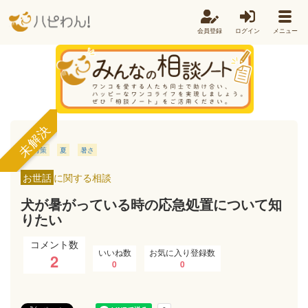
会員登録
ログイン
メニュー
未解決
夏対策
夏
暑さ
お世話
に関する相談
犬が暑がっている時の応急処置について知
りたい
コメント数
いいね数
お気に入り登録数
2
0
0