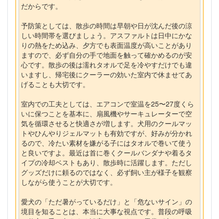
だからです。
予防策としては、散歩の時間は早朝や日が沈んだ後の涼
しい時間帯を選びましょう。アスファルトは日中にかな
りの熱をため込み、夕方でも表面温度が高いことがあり
ますので、必ず自分の手で地面を触って確かめるのが安
心です。散歩の後は濡れタオルで足を冷やすだけでも違
いますし、帰宅後にクーラーの効いた室内で休ませてあ
げることも大切です。
室内での工夫としては、エアコンで室温を25〜27度くら
いに保つことを基本に、扇風機やサーキュレーターで空
気を循環させると快適さが増します。犬用のクールマッ
トやひんやりジェルマットも有効ですが、好みが分かれ
るので、冷たい素材を嫌がる子にはタオルで巻いて使う
と良いですよ。最近は首に巻くクールバンダナや着るタ
イプの冷却ベストもあり、散歩時に活躍します。ただし
グッズだけに頼るのではなく、必ず飼い主が様子を観察
しながら使うことが大切です。
愛犬の「ただ暑がっているだけ」と「危ないサイン」の
境目を知ることは、本当に大事な視点です。普段の呼吸