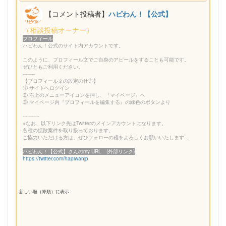
【コメント投稿者】
ハピわん！【公式】
（相談投稿オーナー）
プロフィール
ハピわん！公式のサイト内アカウントです。
このように、プロフィール文でご自身のアピールをすることも可能です。
ぜひともご利用ください。
--------
【プロフィール文の設定の仕方】
① サイトへログイン
② 右上のメニューアイコンを押し、『マイページ』へ
③ マイページ内『プロフィールを編集する』の緑色のボタンより
-----------
※なお、以下リンク先はTwitterのメインアカウントになります。
各種の拡散案件を取り扱っております。
ご協力いただける方は、ぜひフォローの程をよろしくお願いいたします...
ハピわん！【公式】さんのmy URL (外部リンク)
https://twitter.com/hapiwanjp
新しい順（降順）に表示