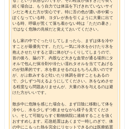
る」という状態なのですが、その程度が強すぎたり長く
続く場合は、もう自力では体温を下げきれていないサイ
ンだと考えた方が安心です。特に舌の色が濃い赤や紫っ
ぽくなっている時、ヨダレが糸を引くように大量に出て
いる時、呼吸が荒くて落ち着かない時は「ただの暑さ」
ではなく危険の兆候だと覚えておいてください。
もし家の中でぐったりしてしまったら、まずは体を冷や
すことが最優先です。ただし一気に冷水をかけたり氷を
抱えさせたりすると逆に体がびっくりしてしまうので、
首の後ろ、脇の下、内股など大きな血管が通る場所にタ
オルで包んだ保冷剤や冷たい濡れタオルを当ててあげる
のが効果的です。水を飲ませるのはもちろん良いのです
が、がぶ飲みすると吐いたり体調を崩すこともあるの
で、少しずつ与えるようにしてください。氷をなめさせ
る程度なら問題ありませんが、大量の氷を与えるのは避
けた方がいいです。
散歩中に危険を感じた場合も、まず日陰に移動して体を
冷やし、水を少しずつ飲ませながら様子を見てくださ
い。そして可能ならすぐ動物病院に連絡することを強く
おすすめします。応急処置はあくまで一時しのぎで、体
の中にこもった熱を完全にリセットできるのは医療処置