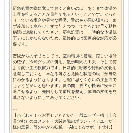
応急処置の際に覚えておくと良いのは、あくまで体温の
上昇を抑えることが目的であるということです。ぐった
りしている場合や異常な呼吸、舌の色が悪い場合は、ま
ず冷却して水を少しずつ与えつつ、できるだけ早く動物
病院に連絡してください。応急処置は「一時的な体温低
下」にしかならないため、最終的には医療的な対応が必
要です。
普段からの予防としては、室内環境の管理、涼しい場所
の確保、冷却グッズの併用、散歩時間の工夫、そして何
より飼い主の観察力です。日常的に呼吸や行動の変化を
意識しておくと、単なる暑さと危険な状態の境目が自然
にわかるようになります。心配に思うくらいの注意力で
ちょうど良いと思います。夏の間、愛犬が快適に安全に
過ごせるよう、先回りして環境を整え、体調の変化を見
逃さないようにしてあげてください。
---
【ハピわん！へお寄せいただいた一般ユーザー様（非会
員含む）のコメント・犬関連職のボランティアユーザー
様の意見、等の中から転載 ※AIによるサポート含む】