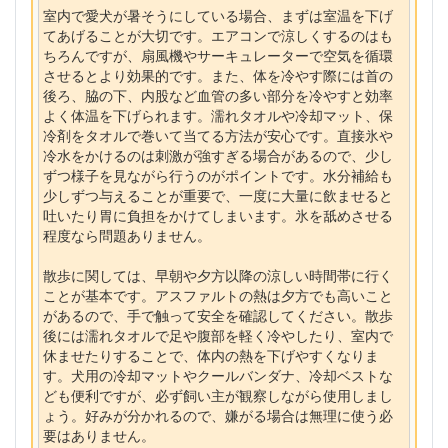
室内で愛犬が暑そうにしている場合、まずは室温を下げ
てあげることが大切です。エアコンで涼しくするのはも
ちろんですが、扇風機やサーキュレーターで空気を循環
させるとより効果的です。また、体を冷やす際には首の
後ろ、脇の下、内股など血管の多い部分を冷やすと効率
よく体温を下げられます。濡れタオルや冷却マット、保
冷剤をタオルで巻いて当てる方法が安心です。直接氷や
冷水をかけるのは刺激が強すぎる場合があるので、少し
ずつ様子を見ながら行うのがポイントです。水分補給も
少しずつ与えることが重要で、一度に大量に飲ませると
吐いたり胃に負担をかけてしまいます。氷を舐めさせる
程度なら問題ありません。
散歩に関しては、早朝や夕方以降の涼しい時間帯に行く
ことが基本です。アスファルトの熱は夕方でも高いこと
があるので、手で触って安全を確認してください。散歩
後には濡れタオルで足や腹部を軽く冷やしたり、室内で
休ませたりすることで、体内の熱を下げやすくなりま
す。犬用の冷却マットやクールバンダナ、冷却ベストな
ども便利ですが、必ず飼い主が観察しながら使用しまし
ょう。好みが分かれるので、嫌がる場合は無理に使う必
要はありません。