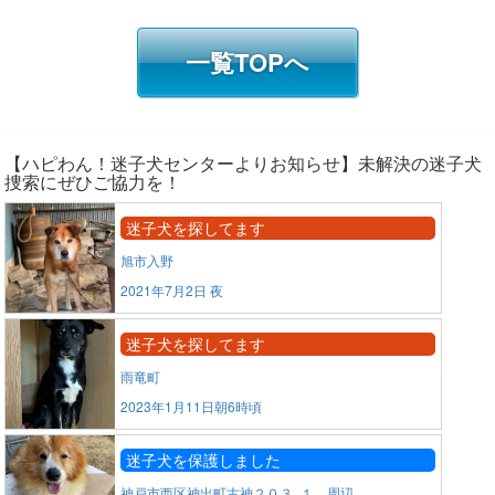
一覧TOPへ
【ハピわん！迷子犬センターよりお知らせ】未解決の迷子犬
捜索にぜひご協力を！
迷子犬を探してます
旭市入野
2021年7月2日 夜
迷子犬を探してます
雨竜町
2023年1月11日朝6時頃
迷子犬を保護しました
神戸市西区神出町古神２０３−１ 周辺