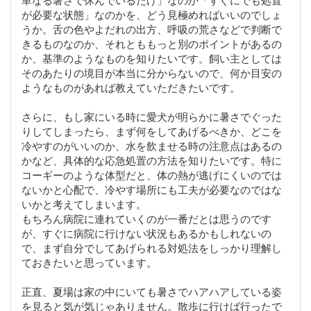
が必要な状態」なのかを、どう見極めればいいのでしょ
うか。舌の色やよだれの出方、呼吸の荒さなどで判断で
きるものなのか、それとももっと別のポイントがあるの
か、基準のようなものを知りたいです。飼い主としては
そのあたりの境目が本当に分からないので、何か目安の
ようなものがあれば教えていただきたいです。
さらに、もし家にいる時に愛犬が明らかに暑さでぐった
りしてしまったら、まず何をしてあげるべきか、どこを
冷やすのがいいのか、水を飲ませる時の注意点はあるの
かなど、具体的な応急処置の方法を知りたいです。特に
コーギーのような体型だと、体の熱が逃げにくいのでは
ないかと心配で、冷やす場所にも工夫が必要なのではな
いかと考えてしまいます。
もちろん病院に連れていくのが一番だとは思うのです
が、すぐに病院に行けない状況もあるかもしれないの
で、まず自分でしてあげられる対処法をしっかり理解し
ておきたいと思っています。
正直、夏場は家の中にいても暑さでハアハアしている姿
を見ると気が気じゃありません。散歩に行けば行ったで