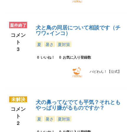
案件終了
犬と鳥の同居について相談です（チ
ワワ×インコ）
コメン
ト
夏
暑さ
夏対策
3
0
いいね！
0
お気に入り登録数
ハピわん！【公式】
未解決
犬の鼻ってなでても平気？それとも
やっぱり嫌がるものですか？
コメン
ト
夏
暑さ
夏対策
2
0
いいね！
0
お気に入り登録数