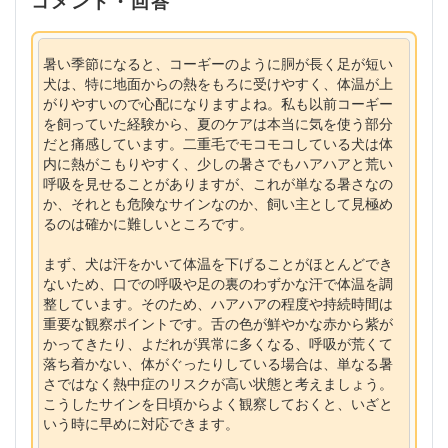
コメント・回答
暑い季節になると、コーギーのように胴が長く足が短い
犬は、特に地面からの熱をもろに受けやすく、体温が上
がりやすいので心配になりますよね。私も以前コーギー
を飼っていた経験から、夏のケアは本当に気を使う部分
だと痛感しています。二重毛でモコモコしている犬は体
内に熱がこもりやすく、少しの暑さでもハアハアと荒い
呼吸を見せることがありますが、これが単なる暑さなの
か、それとも危険なサインなのか、飼い主として見極め
るのは確かに難しいところです。
まず、犬は汗をかいて体温を下げることがほとんどでき
ないため、口での呼吸や足の裏のわずかな汗で体温を調
整しています。そのため、ハアハアの程度や持続時間は
重要な観察ポイントです。舌の色が鮮やかな赤から紫が
かってきたり、よだれが異常に多くなる、呼吸が荒くて
落ち着かない、体がぐったりしている場合は、単なる暑
さではなく熱中症のリスクが高い状態と考えましょう。
こうしたサインを日頃からよく観察しておくと、いざと
いう時に早めに対応できます。