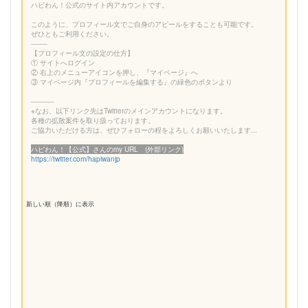
ハピわん！公式のサイト内アカウントです。
このように、プロフィール文でご自身のアピールをすることも可能です。
ぜひともご利用ください。
--------
【プロフィール文の設定の仕方】
① サイトへログイン
② 右上のメニューアイコンを押し、『マイページ』へ
③ マイページ内『プロフィールを編集する』の緑色のボタンより
-----------
※なお、以下リンク先はTwitterのメインアカウントになります。
各種の拡散案件を取り扱っております。
ご協力いただける方は、ぜひフォローの程をよろしくお願いいたします...
ハピわん！【公式】さんのmy URL (外部リンク)
https://twitter.com/hapiwanjp
新しい順（降順）に表示