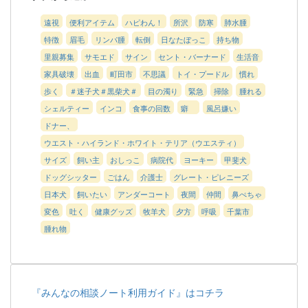
遠視
便利アイテム
ハピわん！
所沢
防寒
肺水腫
特徴
眉毛
リンパ腫
転倒
日なたぼっこ
持ち物
里親募集
サモエド
サイン
セント・バーナード
生活音
家具破壊
出血
町田市
不思議
トイ・プードル
慣れ
歩く
＃迷子犬＃黒柴犬＃
目の濁り
緊急
掃除
腫れる
シェルティー
インコ
食事の回数
癖
風呂嫌い
ドナー、
ウエスト・ハイランド・ホワイト・テリア（ウエスティ）
サイズ
飼い主
おしっこ
病院代
ヨーキー
甲斐犬
ドッグシッター
ごはん
介護士
グレート・ピレニーズ
日本犬
飼いたい
アンダーコート
夜間
仲間
鼻ぺちゃ
変色
吐く
健康グッズ
牧羊犬
夕方
呼吸
千葉市
腫れ物
『みんなの相談ノート利用ガイド』はコチラ