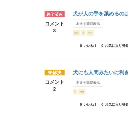
犬が人の手を舐めるの
終了済み
コメント
本文を簡易表示
3
舐める
手
チワワ
0
いいね！
0
お気に入り登
犬にも人間みたいに利
未解決
コメント
本文を簡易表示
2
手
豆知識
0
いいね！
0
お気に入り登