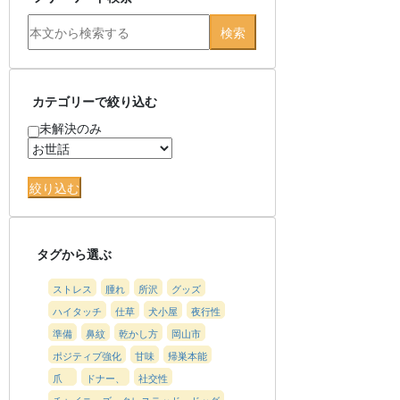
カテゴリーで絞り込む
未解決のみ
タグから選ぶ
ストレス
腫れ
所沢
グッズ
ハイタッチ
仕草
犬小屋
夜行性
準備
鼻紋
乾かし方
岡山市
ポジティブ強化
甘味
帰巣本能
爪
ドナー、
社交性
チャイニーズ・クレステッド・ドッグ