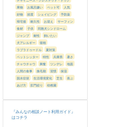
果物
お風呂嫌い
ペット可
人気
好物
頻度
シェイピング
予防薬
帰宅後
耐久性
お迎え
サーフィン
食材
子供
同胞犬シンドローム
ジャンプ
耐性
飼いたい
犬アレルギー
寝相
ラブラドゥードル
夏対策
ペットシッター
特性
兵庫県
暑さ
チャウチャウ
興奮
ツンデレ
地面
人間の食事
換毛期
習慣
保湿
脱水症状
生活環境変化
芝生
喜ぶ
あげ方
肛門絞り
幼稚園
『みんなの相談ノート利用ガイド』
はコチラ