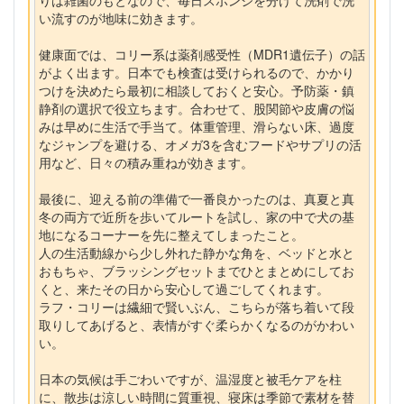
い流すのが地味に効きます。
健康面では、コリー系は薬剤感受性（MDR1遺伝子）の話
がよく出ます。日本でも検査は受けられるので、かかり
つけを決めたら最初に相談しておくと安心。予防薬・鎮
静剤の選択で役立ちます。合わせて、股関節や皮膚の悩
みは早めに生活で手当て。体重管理、滑らない床、過度
なジャンプを避ける、オメガ3を含むフードやサプリの活
用など、日々の積み重ねが効きます。
最後に、迎える前の準備で一番良かったのは、真夏と真
冬の両方で近所を歩いてルートを試し、家の中で犬の基
地になるコーナーを先に整えてしまったこと。
人の生活動線から少し外れた静かな角を、ベッドと水と
おもちゃ、ブラッシングセットまでひとまとめにしてお
くと、来たその日から安心して過ごしてくれます。
ラフ・コリーは繊細で賢いぶん、こちらが落ち着いて段
取りしてあげると、表情がすぐ柔らかくなるのがかわい
い。
日本の気候は手ごわいですが、温湿度と被毛ケアを柱
に、散歩は涼しい時間に質重視、寝床は季節で素材を替