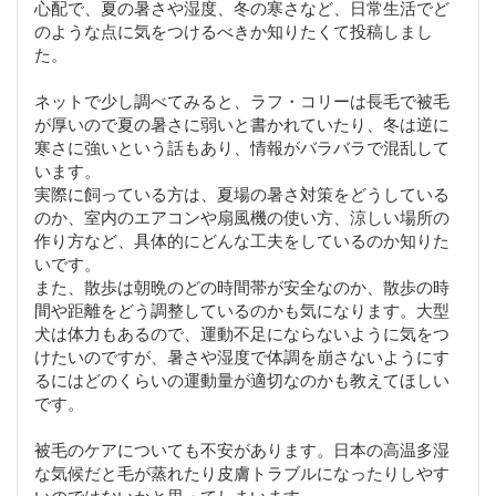
心配で、夏の暑さや湿度、冬の寒さなど、日常生活でど
のような点に気をつけるべきか知りたくて投稿しまし
た。
ネットで少し調べてみると、ラフ・コリーは長毛で被毛
が厚いので夏の暑さに弱いと書かれていたり、冬は逆に
寒さに強いという話もあり、情報がバラバラで混乱して
います。
実際に飼っている方は、夏場の暑さ対策をどうしている
のか、室内のエアコンや扇風機の使い方、涼しい場所の
作り方など、具体的にどんな工夫をしているのか知りた
いです。
また、散歩は朝晩のどの時間帯が安全なのか、散歩の時
間や距離をどう調整しているのかも気になります。大型
犬は体力もあるので、運動不足にならないように気をつ
けたいのですが、暑さや湿度で体調を崩さないようにす
るにはどのくらいの運動量が適切なのかも教えてほしい
です。
被毛のケアについても不安があります。日本の高温多湿
な気候だと毛が蒸れたり皮膚トラブルになったりしやす
いのではないかと思ってしまいます。