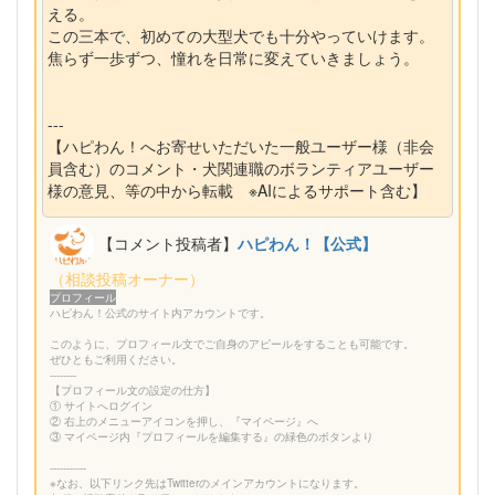
える。
この三本で、初めての大型犬でも十分やっていけます。
焦らず一歩ずつ、憧れを日常に変えていきましょう。
---
【ハピわん！へお寄せいただいた一般ユーザー様（非会
員含む）のコメント・犬関連職のボランティアユーザー
様の意見、等の中から転載 ※AIによるサポート含む】
【コメント投稿者】
ハピわん！【公式】
（相談投稿オーナー）
プロフィール
ハピわん！公式のサイト内アカウントです。
このように、プロフィール文でご自身のアピールをすることも可能です。
ぜひともご利用ください。
--------
【プロフィール文の設定の仕方】
① サイトへログイン
② 右上のメニューアイコンを押し、『マイページ』へ
③ マイページ内『プロフィールを編集する』の緑色のボタンより
-----------
※なお、以下リンク先はTwitterのメインアカウントになります。