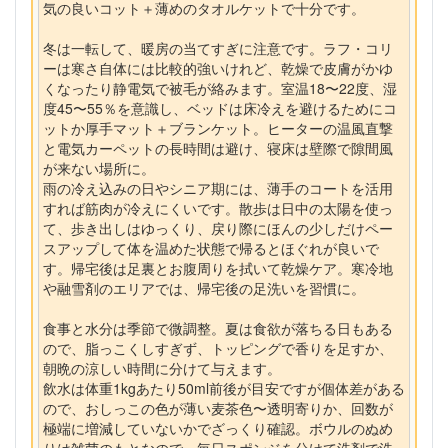
気の良いコット＋薄めのタオルケットで十分です。
冬は一転して、暖房の当てすぎに注意です。ラフ・コリ
ーは寒さ自体には比較的強いけれど、乾燥で皮膚がかゆ
くなったり静電気で被毛が絡みます。室温18〜22度、湿
度45〜55％を意識し、ベッドは床冷えを避けるためにコ
ットか厚手マット＋ブランケット。ヒーターの温風直撃
と電気カーペットの長時間は避け、寝床は壁際で隙間風
が来ない場所に。
雨の冷え込みの日やシニア期には、薄手のコートを活用
すれば筋肉が冷えにくいです。散歩は日中の太陽を使っ
て、歩き出しはゆっくり、戻り際にほんの少しだけペー
スアップして体を温めた状態で帰るとほぐれが良いで
す。帰宅後は足裏とお腹周りを拭いて乾燥ケア。寒冷地
や融雪剤のエリアでは、帰宅後の足洗いを習慣に。
食事と水分は季節で微調整。夏は食欲が落ちる日もある
ので、脂っこくしすぎず、トッピングで香りを足すか、
朝晩の涼しい時間に分けて与えます。
飲水は体重1kgあたり50ml前後が目安ですが個体差がある
ので、おしっこの色が薄い麦茶色〜透明寄りか、回数が
極端に増減していないかでざっくり確認。ボウルのぬめ
りは雑菌のもとなので、毎日スポンジを分けて洗剤で洗