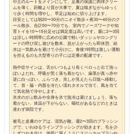
や土のルートをメインにして、足裏の保護に肉球クリー
ムを薄く。距離より質が大事で、夏は嗅ぎながらゆっく
り歩く時間を増やし、早足は短めに切り上げます。
目安としては朝20〜30分のニオイ散歩＋夜30〜40分のク
ール散歩、合計50〜70分でも、室内でノーズワークや知
育トイを10〜15分足せば満足度は高いです。週に2〜3回
は涼しい時間帯に広めの公園で軽いダッシュやロングリ
ードの呼び戻し遊びを数本。息が上がったら即休憩、給
水は一気飲みを避けて小分けに。食後1時間は激しい運動
を控えるのも大型寄りの子には定番の配慮です。
熱中症サインは、舌がいつもより長くベロっと出て泡っ
ぽいよだれ、呼吸が荒く落ち着かない、歯茎が真っ赤や
逆に白っぽい、ふらつき。兆しが見えたら日陰へ移動し
て、首・脇・内股を冷たい濡れタオルで当て、風を当て
て気化熱で冷やします。
氷水のがぶ飲みや全身を氷で急冷は避けましょう。落ち
着かない、体温が下がらない、嘔吐があるなどのときは
迷わず病院です。
被毛と皮膚のケアは、湿気が敵。週2〜3回のブラッシン
グで、いわゆるラインブラッシングが効きます。毛を少
しずつかき分け、地肌に届くようにスリッカーブラシや