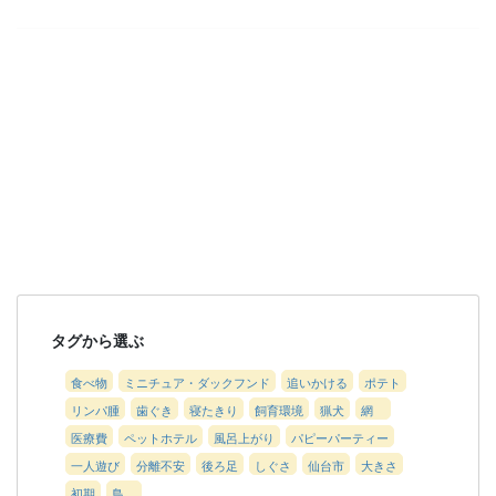
タグから選ぶ
食べ物
ミニチュア・ダックフンド
追いかける
ポテト
リンパ腫
歯ぐき
寝たきり
飼育環境
猟犬
網
医療費
ペットホテル
風呂上がり
パピーパーティー
一人遊び
分離不安
後ろ足
しぐさ
仙台市
大きさ
初期
鳥