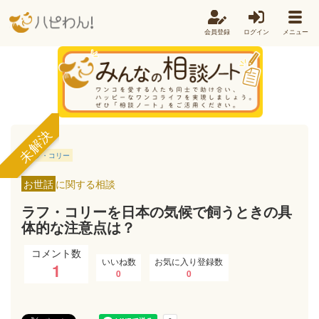
会員登録
ログイン
メニュー
未解決
ラフ・コリー
お世話
に関する相談
ラフ・コリーを日本の気候で飼うときの具
体的な注意点は？
コメント数
いいね数
お気に入り登録数
1
0
0