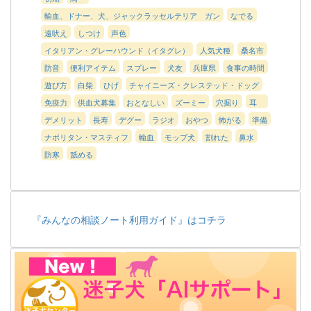
輸血、ドナー、犬、ジャックラッセルテリア ガン
なでる
遠吠え
しつけ
声色
イタリアン・グレーハウンド（イタグレ）
人気犬種
桑名市
防音
便利アイテム
スプレー
犬友
兵庫県
食事の時間
遊び方
白柴
ひげ
チャイニーズ・クレステッド・ドッグ
免疫力
供血犬募集
おとなしい
ズーミー
穴掘り
耳
デメリット
長寿
デグー
ラジオ
おやつ
怖がる
準備
ナポリタン・マスティフ
輸血
モップ犬
割れた
鼻水
防寒
舐める
『みんなの相談ノート利用ガイド』はコチラ