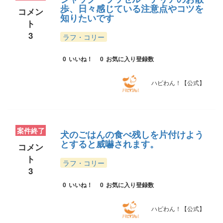
歩、日々感じている注意点やコツを
コメン
知りたいです
ト
3
ラフ・コリー
0
いいね！
0
お気に入り登録数
ハピわん！【公式】
案件終了
犬のごはんの食べ残しを片付けよう
とすると威嚇されます。
コメン
ト
ラフ・コリー
3
0
いいね！
0
お気に入り登録数
ハピわん！【公式】