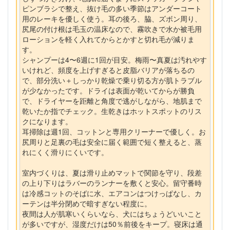
ピンブラシで整え、抜け毛の多い季節はアンダーコート
用のレーキを優しく使う。耳の後ろ、脇、ズボン周り、
尻尾の付け根は毛玉の温床なので、霧吹きで水か被毛用
ローションを軽く入れてからとかすと切れ毛が減りま
す。
シャンプーは4〜6週に1回が目安。梅雨〜真夏は汚れやす
いけれど、頻度を上げすぎると皮脂バリアが落ちるの
で、部分洗い＋しっかり乾燥で乗り切る方が肌トラブル
が少なかったです。ドライは表面が乾いてからが勝負
で、ドライヤーを距離と角度で逃がしながら、地肌まで
乾いたか指でチェック。生乾きはホットスポットのリス
クになります。
耳掃除は週1回、コットンと専用クリーナーで優しく。お
尻周りと足裏の毛は安全に届く範囲で短く整えると、蒸
れにくく滑りにくいです。
室内づくりは、夏は滑り止めマットで関節を守り、段差
の上り下りはラバーのランナーを敷くと安心。留守番時
は冷感コットのそばに水、エアコンはつけっぱなし、カ
ーテンは半分閉めで暗すぎない程度に。
夜間は人が肌寒いくらいなら、犬にはちょうどいいこと
が多いですが、湿度だけは50％前後をキープ。寝床は通