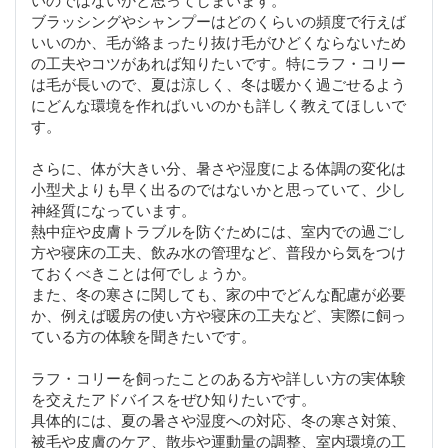
ブラッシングやシャンプーはどのくらいの頻度で行えば
いいのか、毛が絡まったり抜け毛がひどくならないため
の工夫やコツがあれば知りたいです。特にラフ・コリー
は毛が長いので、夏は涼しく、冬は暖かく過ごせるよう
にどんな環境を作ればいいのかも詳しく教えてほしいで
す。
さらに、体が大きい分、暑さや湿度による体調の変化は
小型犬よりも早く出るのではないかと思っていて、少し
神経質になっています。
熱中症や皮膚トラブルを防ぐためには、室内での過ごし
方や寝床の工夫、飲み水の管理など、普段から気をつけ
ておくべきことは何でしょうか。
また、冬の寒さに関しても、家の中でどんな配慮が必要
か、例えば暖房の使い方や寝床の工夫など、実際に飼っ
ている方の体験を聞きたいです。
ラフ・コリーを飼ったことのある方や詳しい方の実体験
を交えたアドバイスをぜひ知りたいです。
具体的には、夏の暑さや湿度への対応、冬の寒さ対策、
被毛や皮膚のケア、散歩や運動量の調整、室内環境の工