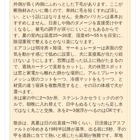
外側が長く内側にふわっとした下毛があります。ここが
断熱材みたいに働くので、単純に毛を短くすれば涼し
い、という話にはなりません。全身のバリカンは基本お
すすめしません。日差しや熱のダメージを直接受けやす
くなるし、被毛の調子が戻りにくいこともあるからで
す。夏の室内は温度25〜26度、湿度45〜55％を目安に、
除湿重視で整えるとかなり楽になります。
エアコンは弱冷房＋除湿、サーキュレーターは床面の空
気を動かす感じで低めに設置し、犬に直接風が当たり続
けないようにします。窓際は思った以上に熱がたまるの
で、遮熱カーテンで直射をカットし、犬の休憩スポット
は窓と家電から離れた静かな場所に。アルミプレートや
メッシュ状のコットを一つ、冷感マットをもう一つ、と
材質の違う寝床を複数用意すると、その日の体感で犬が
選べます。
水は家の中に2〜3か所、ステンレスかセラミックのボウ
ルで。朝晩に入れ替えて、日中もぬるくなったら足し水
ではなく丸ごと交換。氷を2〜3個浮かべるのはOKです。
散歩は、真夏は日の出直後〜7時くらい、日没後はアスフ
ァルトが冷めきる19時半以降が基準。出る前に5秒、手の
甲を道路に当てて熱いと感じたら延期が無難です。草地