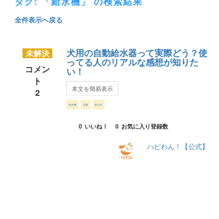
タグ: 「給水機」 の検索結果
全件表示へ戻る
犬用の自動給水器って実際どう？使
未解決
ってる人のリアルな感想が知りた
コメン
い！
ト
本文を簡易表示
2
給水機
自動
飲み水
0
いいね！
0
お気に入り登録数
ハピわん！【公式】