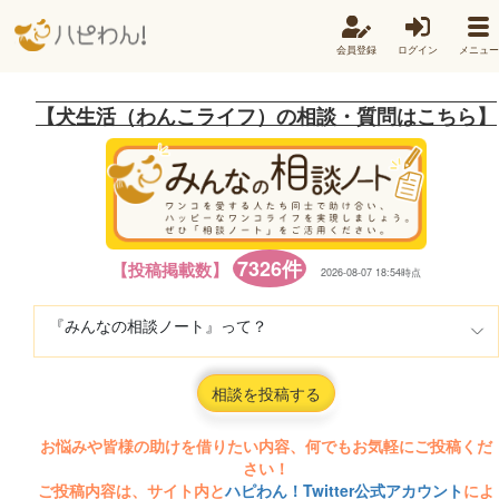
会員登録
ログイン
メニュー
【犬生活（わんこライフ）の相談・質問はこちら】
7326件
【投稿掲載数】
2026-08-07 18:54時点
『みんなの相談ノート』って？
相談を投稿する
お悩みや皆様の助けを借りたい内容、何でもお気軽にご投稿くだ
さい！
ご投稿内容は、サイト内と
ハピわん！Twitter公式アカウント
によ