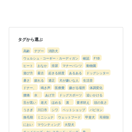
タグから選ぶ
高齢
デグー
消防犬
ウェルシュ・コーギー・カーディガン
確認
F1B
ヒート
おなか
排尿
マナーパンツ
動物園
遊び方
最古
起きる頻度
あるある
ドッグシッター
暑さ
疲れる
適正
犬が嫌いな人
生活音
ドナー、
鳴き声
医療費
嫌がる場所
体調変化
腰痛
水
あげ方
ドッグスポーツ
追いかける
舌が黒い
老犬
ほめる
溝
要求吠え
頭の良さ
うさぎ
川口市
シワ
ペットショップ
パピヨン
換毛期
ミニシュナ
ウェットフード
甲斐犬
耳掃除
におい
マウンティング
大型犬
チャイニーズ・クレステッド・ドッグ
鳥