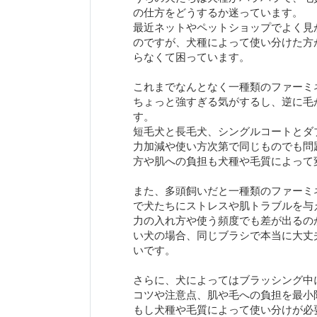
の仕方をどうするか迷っています。
最近ネットやペットショップでよく見
のですが、犬種によって使い分けた方
らなくて困っています。
これまでなんとなく一種類のファーミ
ちょっと強すぎる気がするし、逆に毛
す。
短毛犬と長毛犬、シングルコートとダ
力加減や使い方次第で同じものでも問
方や肌への負担も犬種や毛質によって
また、多頭飼いだと一種類のファーミ
で犬たちにストレスや肌トラブルを与
力の入れ方や使う頻度でも差が出るの
い犬の場合、同じブラシで本当に大丈
いです。
さらに、犬によってはブラッシング中
コツや注意点、肌や毛への負担を最小
もし犬種や毛質によって使い分けが必