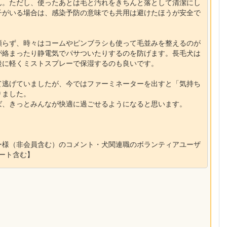
ん。ただし、使ったあとは毛と汚れをきちんと落として清潔にし
子がいる場合は、感染予防の意味でも共用は避けたほうが安全で
頼らず、時々はコームやピンブラシも使って毛並みを整えるのが
が絡まったり静電気でパサついたりするのを防げます。長毛犬は
後に軽くミストスプレーで保湿するのも良いです。
て逃げていましたが、今ではファーミネーターを出すと「気持ち
りました。
ば、きっとみんなが快適に過ごせるようになると思います。
ー様（非会員含む）のコメント・犬関連職のボランティアユーザ
ポート含む】
】