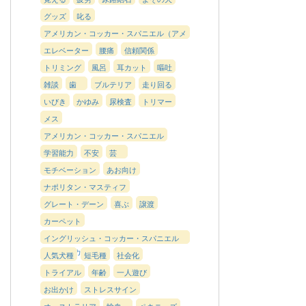
グッズ
叱る
アメリカン・コッカー・スパニエル（アメ
コカ）
エレベーター
腰痛
信頼関係
トリミング
風呂
耳カット
嘔吐
雑談
歯
ブルテリア
走り回る
いびき
かゆみ
尿検査
トリマー
メス
アメリカン・コッカー・スパニエル
学習能力
不安
芸
モチベーション
あお向け
ナポリタン・マスティフ
グレート・デーン
喜ぶ
譲渡
カーペット
イングリッシュ・コッカー・スパニエル
（インコカ）
人気犬種
短毛種
社会化
トライアル
年齢
一人遊び
お出かけ
ストレスサイン
オーストラリア
輸血、
ペキニーズ