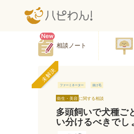
相談ノート
未解決
ファーミネーター
抜け毛
衛生・美容
に関する相談
多頭飼いで犬種ご
い分けるべきでし