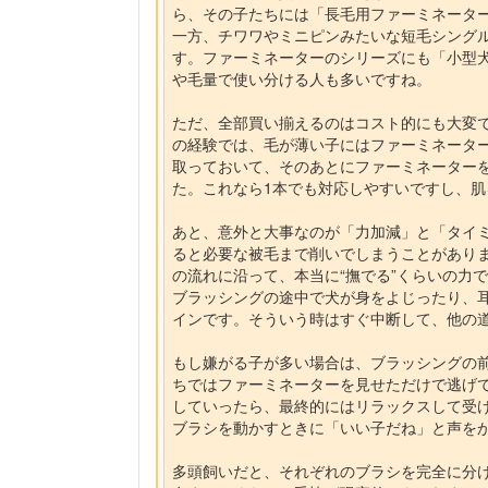
ら、その子たちには「長毛用ファーミネータ
一方、チワワやミニピンみたいな短毛シング
す。ファーミネーターのシリーズにも「小型
や毛量で使い分ける人も多いですね。
ただ、全部買い揃えるのはコスト的にも大変
の経験では、毛が薄い子にはファーミネータ
取っておいて、そのあとにファーミネーターを
た。これなら1本でも対応しやすいですし、肌
あと、意外と大事なのが「力加減」と「タイ
ると必要な被毛まで削いでしまうことがあり
の流れに沿って、本当に“撫でる”くらいの力
ブラッシングの途中で犬が身をよじったり、
インです。そういう時はすぐ中断して、他の
もし嫌がる子が多い場合は、ブラッシングの
ちではファーミネーターを見せただけで逃げ
していったら、最終的にはリラックスして受
ブラシを動かすときに「いい子だね」と声を
多頭飼いだと、それぞれのブラシを完全に分