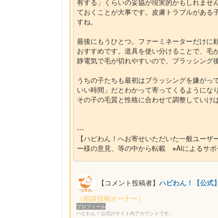
有する」くらいの妥協が現実的かもしれませ
ておくことが大事です。皮膚トラブルがある
すね。
最後にもうひとつ。ファーミネーターだけに
おすすめです。道具を使い分けることで、毛
静電気で毛が切れやすいので、ブラッシング
うちの子たちも最初はブラッシングを嫌がっ
いい時間」だとわかって寄ってくるようにな
その子の毛質と性格に合わせて調整していけ
---
【ハピわん！へお寄せいただいた一般ユーザ
ー様の意見、等の中から転載 ※AIによるサ
【コメント投稿者】
ハピわん！【公式
（相談投稿オーナー）
プロフィール
ハピわん！公式のサイト内アカウントです。