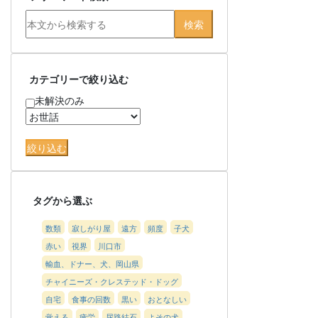
カテゴリーで絞り込む
未解決のみ
タグから選ぶ
数類
寂しがり屋
遠方
頻度
子犬
赤い
視界
川口市
輸血、ドナー、犬、岡山県
チャイニーズ・クレステッド・ドッグ
自宅
食事の回数
黒い
おとなしい
覚える
疲労
尿路結石
よその犬