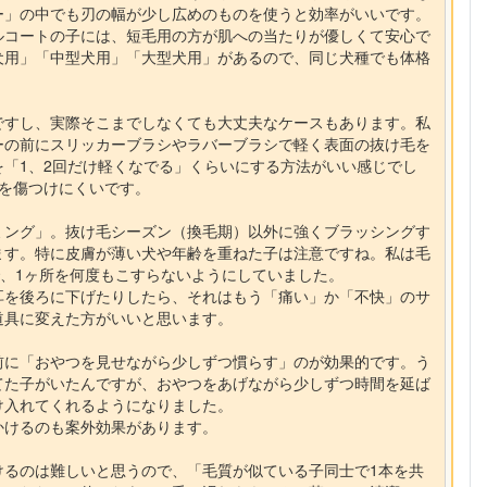
ー」の中でも刃の幅が少し広めのものを使うと効率がいいです。
ルコートの子には、短毛用の方が肌への当たりが優しくて安心で
犬用」「中型犬用」「大型犬用」があるので、同じ犬種でも体格
ですし、実際そこまでしなくても大丈夫なケースもあります。私
ーの前にスリッカーブラシやラバーブラシで軽く表面の抜け毛を
「1、2回だけ軽くなでる」くらいにする方法がいい感じでし
を傷つけにくいです。
ミング」。抜け毛シーズン（換毛期）以外に強くブラッシングす
ます。特に皮膚が薄い犬や年齢を重ねた子は注意ですね。私は毛
で、1ヶ所を何度もこすらないようにしていました。
耳を後ろに下げたりしたら、それはもう「痛い」か「不快」のサ
道具に変えた方がいいと思います。
前に「おやつを見せながら少しずつ慣らす」のが効果的です。う
てた子がいたんですが、おやつをあげながら少しずつ時間を延ば
け入れてくれるようになりました。
かけるのも案外効果があります。
けるのは難しいと思うので、「毛質が似ている子同士で1本を共