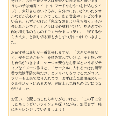
それと、お留守番グッズは意外と効果あると思います！
うちの子は知育トイ（中にフードやおやつを仕込むタイ
プ）、大好きなぬいぐるみ、自分のにおいがついたタオ
ルなどが安心アイテムでした。あと音楽やテレビの小さ
い音も、わずかだけど「完全な無音より落ち着く」子が
多いみたいです。カメラは安心材料だけど、見過ぎて心
配が増えるのもものすごく分かる…（笑）。「寝てるか
ら大丈夫」と割り切る癖も少しずつ身につけていきまし
た。
お留守番は最初が一番緊張しますが、「大きな事故な
く、安全に過ごせた」を積み重ねていけば、子も飼い主
も自信がつきます！ケージ＝安心なお部屋というポジテ
ィブなイメージ作りと、「サークルに入れるのはお留守
番や危険予防の時だけ」とメリハリをつけるのがコツ。
フリーも工夫で取り入れつつ、まずは安全最優先のサー
クル生活から始めるのが、経験上も気持ちの安定につな
がりました。
お互い、心配し出したらキリがないけど、「この子に合
ったちょうどいいライン」を探りながら、無理せず一緒
にチャレンジしていきましょう！