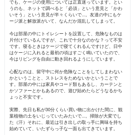
でも、ケージの使用については正直迷っています。とい
うのも、ネットで調べると「必須」という意見と「かわ
いそう」という意見が半々くらいで...。友達の中にもケ
ージ派と解放派がいて、なんだか混乱してしまって。
今は部屋の中にトイレシートを設置して、危険なものは
片付けているんですが、これで十分なのかな？って不安
です。寝るときはケージで寝てくれるんですけど、日中
はケージに入れると最初の頃はすごく鳴いていたので、
今はリビングを自由に動き回れるようにしています。
心配なのは、留守中に何か危険なことをしてしまわない
かということと、ストレスをためないかということで
す。部屋の中には家具やコード類もあるし、カーテンと
かソファーとかもあるので、遊び始めたらどうなるかち
ょっと不安です。
実際、先日も私が30分くらい買い物に出かけた間に、観
葉植物の土をいじっていたみたいで...。掃除が大変でし
た（汗）それに、最近は引き出しの取っ手に興味を持ち
始めていて、いたずらっ子な一面も出てきています。