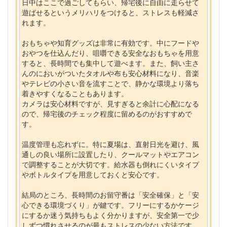
日中はここで過ごしてもらい、帰宅後に自由に走らせて
遊ばせるというメリハリをつけると、ストレスも軽減さ
れます。
おもちゃや知育グッズは非常に有効です。中にフードや
おやつを仕込んだり、咀嚼できる安全なおもちゃを用意
すると、長時間でも集中して遊べます。また、飼い主さ
んのにおいがついたタオルや布も安心材料になり、音楽
やテレビの小さい音を流すことで、静かな環境より落ち
着きやすくなることもあります。
カメラは安心材料ですが、見すぎると余計に心配になる
ので、帰宅後のチェック程度に留めるのがおすすめで
す。
温度管理も忘れずに。特に夏場は、直射日光を避け、風
通しの良い場所に設置したり、クールマットやエアコン
で調整することが大切です。給水器も倒れにくいタイプ
やボトルタイプを用意しておくと安心です。
結局のところ、長時間のお留守番は「安全確保」と「安
心できる環境づくり」が鍵です。フリーにするかケージ
にするか迷う気持ちもよく分かりますが、安全第一で少
しずつ慣れさせるのが最もストレスの少ない方法です。