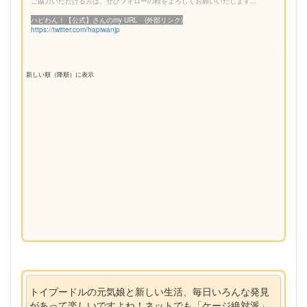
ご協力いただける方は、ぜひフォローの程をよろしくお願いいたします...
ハピわん！【公式】さんのmy URL (外部リンク)
https://twitter.com/hapiwanjp
新しい順（降順）に表示
トイプードルの元気娘と新しい生活、毎日いろんな発見
があって楽しいですよね！ネットでも「ケージ絶対派」