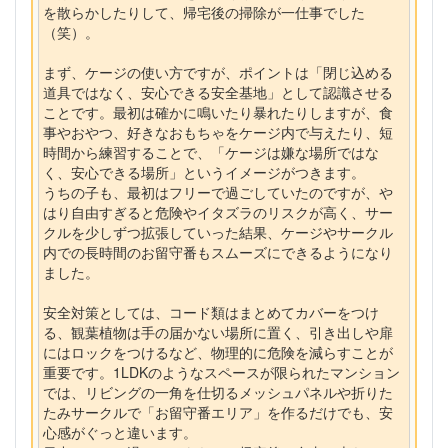
を散らかしたりして、帰宅後の掃除が一仕事でした
（笑）。
まず、ケージの使い方ですが、ポイントは「閉じ込める
道具ではなく、安心できる安全基地」として認識させる
ことです。最初は確かに鳴いたり暴れたりしますが、食
事やおやつ、好きなおもちゃをケージ内で与えたり、短
時間から練習することで、「ケージは嫌な場所ではな
く、安心できる場所」というイメージがつきます。
うちの子も、最初はフリーで過ごしていたのですが、や
はり自由すぎると危険やイタズラのリスクが高く、サー
クルを少しずつ拡張していった結果、ケージやサークル
内での長時間のお留守番もスムーズにできるようになり
ました。
安全対策としては、コード類はまとめてカバーをつけ
る、観葉植物は手の届かない場所に置く、引き出しや扉
にはロックをつけるなど、物理的に危険を減らすことが
重要です。1LDKのようなスペースが限られたマンション
では、リビングの一角を仕切るメッシュパネルや折りた
たみサークルで「お留守番エリア」を作るだけでも、安
心感がぐっと違います。