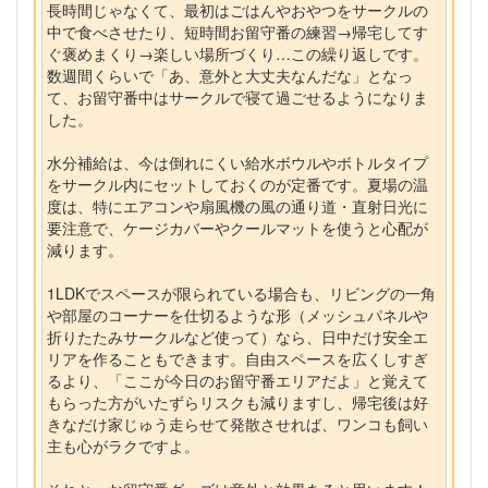
長時間じゃなくて、最初はごはんやおやつをサークルの
中で食べさせたり、短時間お留守番の練習→帰宅してす
ぐ褒めまくり→楽しい場所づくり…この繰り返しです。
数週間くらいで「あ、意外と大丈夫なんだな」となっ
て、お留守番中はサークルで寝て過ごせるようになりま
した。
水分補給は、今は倒れにくい給水ボウルやボトルタイプ
をサークル内にセットしておくのが定番です。夏場の温
度は、特にエアコンや扇風機の風の通り道・直射日光に
要注意で、ケージカバーやクールマットを使うと心配が
減ります。
1LDKでスペースが限られている場合も、リビングの一角
や部屋のコーナーを仕切るような形（メッシュパネルや
折りたたみサークルなど使って）なら、日中だけ安全エ
リアを作ることもできます。自由スペースを広くしすぎ
るより、「ここが今日のお留守番エリアだよ」と覚えて
もらった方がいたずらリスクも減りますし、帰宅後は好
きなだけ家じゅう走らせて発散させれば、ワンコも飼い
主も心がラクですよ。