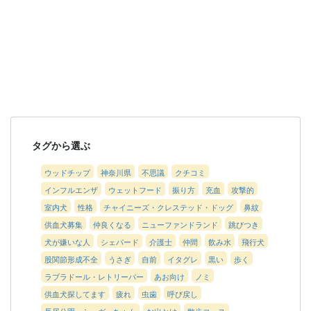
タグから選ぶ
ウッドチップ
神奈川県
不思議
クチコミ
インフルエンザ
ウェットフード
振り方
充血
攻撃的
室内犬
性格
チャイニーズ・クレステッド・ドッグ
鼻紋
供血犬募集
仲良くなる
ニューファンドランド
跳びつき
犬が嫌いな人
シェパード
介護士
仲間
飲み水
飛行犬
股関節形成不全
うさぎ
自前
イタグレ
黒い
歩く
ラブラドール・レトリーバー
あお向け
ノミ
供血犬探してます
疲れ
虫歯
呼び戻し
長居公園 シュガーちゃん
お出かけ
散歩コース