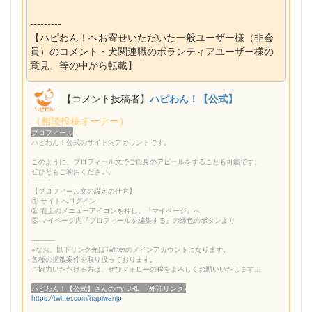
---------
【ハピわん！へお寄せいただいた一般ユーザー様（非会
員）のコメント・犬関連職のボランティアユーザー様の
意見、等の中から転載】
【コメント投稿者】
ハピわん！【公式】
（相談投稿オーナー）
プロフィール
ハピわん！公式のサイト内アカウントです。
このように、プロフィール文でご自身のアピールをすることも可能です。
ぜひともご利用ください。
--------
【プロフィール文の設定の仕方】
① サイトへログイン
② 右上のメニューアイコンを押し、『マイページ』へ
③ マイページ内『プロフィールを編集する』の緑色のボタンより
-----------
※なお、以下リンク先はTwitterのメインアカウントになります。
各種の拡散案件を取り扱っております。
ご協力いただける方は、ぜひフォローの程をよろしくお願いいたします...
ハピわん！【公式】さんのmy URL (外部リンク)
https://twitter.com/hapiwanjp