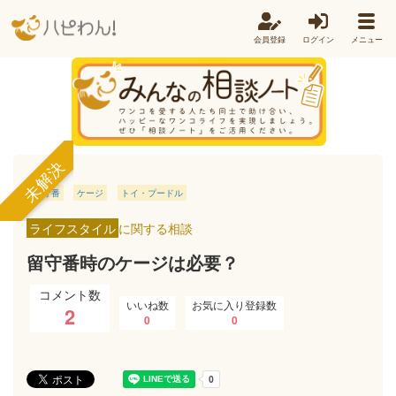
会員登録
ログイン
メニュー
未解決
留守番
ケージ
トイ・プードル
ライフスタイル
に関する相談
留守番時のケージは必要？
コメント数
いいね数
お気に入り登録数
2
0
0