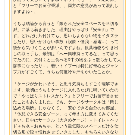
と「フリーでお留守番派」、両方の意見があって混乱し
ますよね～。
うちは結論から言うと「限られた安全スペースを区切る
派」に落ち着きました。理由はやっぱり『安全面』で
す。どれだけ片付けても、思いもよらない物をイタズラ
したり、思いがけない事故（誤飲・怪我・感電…）って
後から気づくことが多いんですよね。観葉植物や引き出
しの取っ手も、最初は「へー興味持ってるな」って思っ
てたのに、気付くと土食べる&中の物をぶっ散らかして大
惨事になったり…。若いトイプーは特に好奇心とジャン
プ力がすごくて、うちも何度冷や汗をかいたことか。
「ケージがかわいそう」と思う気持ちもすごく理解でき
ます。最初はうちもケージに入れるたびに鳴いていたの
で「やっぱりストレスかな？」とフリーでお留守番させ
たこともありました。でも、ケージやサークルは「閉じ
込める場所」じゃなくて、「安心できる自分のお部屋」
「休憩できる安全ゾーン」って考え方に変えてみてくだ
さい。日中はサークル（大きめケージ）＋トイレ＋ベッ
ド＋お水＋おもちゃ、という最低限のスペースだけを仕
切る形で段々慣れさせていきました。もちろんいきなり