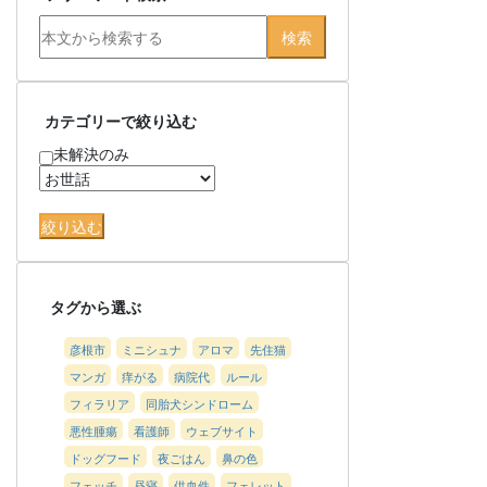
カテゴリーで絞り込む
未解決のみ
タグから選ぶ
彦根市
ミニシュナ
アロマ
先住猫
マンガ
痒がる
病院代
ルール
フィラリア
同胎犬シンドローム
悪性腫瘍
看護師
ウェブサイト
ドッグフード
夜ごはん
鼻の色
フェッチ
昼寝
供血件
フェレット