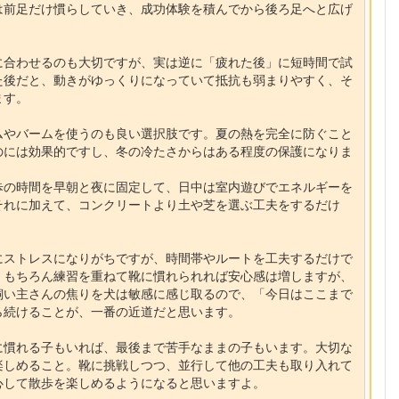
は前足だけ慣らしていき、成功体験を積んでから後ろ足へと広げ
に合わせるのも大切ですが、実は逆に「疲れた後」に短時間で試
た後だと、動きがゆっくりになっていて抵抗も弱まりやすく、そ
ます。
ムやバームを使うのも良い選択肢です。夏の熱を完全に防ぐこと
のには効果的ですし、冬の冷たさからはある程度の保護になりま
歩の時間を早朝と夜に固定して、日中は室内遊びでエネルギーを
それに加えて、コンクリートより土や芝を選ぶ工夫をするだけ
にストレスになりがちですが、時間帯やルートを工夫するだけで
。もちろん練習を重ねて靴に慣れられれば安心感は増しますが、
飼い主さんの焦りを犬は敏感に感じ取るので、「今日はここまで
ら続けることが、一番の近道だと思います。
に慣れる子もいれば、最後まで苦手なままの子もいます。大切な
楽しめること。靴に挑戦しつつ、並行して他の工夫も取り入れて
心して散歩を楽しめるようになると思いますよ。