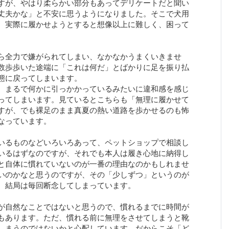
すが、やはり柔らかい部分もあってデリケートだと聞い
丈夫かな」と不安に思うようになりました。そこで犬用
、実際に履かせようとすると想像以上に難しく、困って
ら全力で嫌がられてしまい、なかなかうまくいきませ
数歩歩いた途端に「これは何だ」とばかりに足を振り払
態に戻ってしまいます。
、まるで何かに引っかかっているみたいに違和感を感じ
ってしまいます。見ているとこちらも「無理に履かせて
すが、でも裸足のまま真夏の熱い道路を歩かせるのも怖
なっています。
いるものなどいろいろあって、ペットショップで相談し
いるはずなのですが、それでも本人は履き心地に納得し
と自体に慣れていないのが一番の理由なのかもしれませ
いのかなと思うのですが、その「少しずつ」というのが
、結局は毎回断念してしまっています。
が自然なことではないと思うので、慣れるまでに時間が
もあります。ただ、慣れる前に無理をさせてしまうと靴
しまうのではないかと心配しています。だからこそ「ど