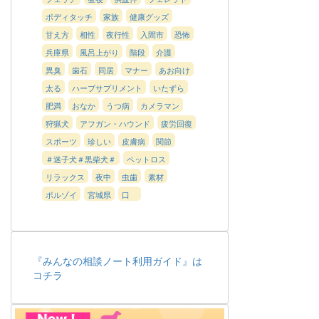
ボディタッチ
家族
健康グッズ
甘え方
相性
夜行性
入間市
恐怖
兵庫県
風呂上がり
階段
介護
異臭
歯石
同居
マナー
あお向け
太る
ハーブサプリメント
いたずら
肥満
おなか
うつ病
カメラマン
狩猟犬
アフガン・ハウンド
疲労回復
スポーツ
珍しい
皮膚病
関節
＃迷子犬＃黒柴犬＃
ペットロス
リラックス
夜中
虫歯
素材
ボルゾイ
宮城県
口
『みんなの相談ノート利用ガイド』は
コチラ