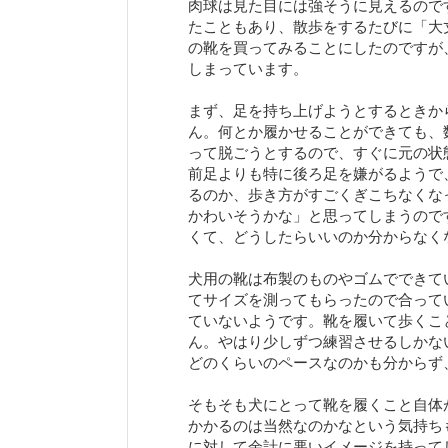
肉球は見た目には強そうに見えるので
たこともあり、散歩をするたびに「大
の靴を買ってみることにしたのですが
しまっています。
まず、足を持ち上げようとするときか
ん。何とか履かせることができても、
って脱ごうとするので、すぐに元の状
前足よりも特に後ろ足を嫌がるようで
るのか、歩き方がすごくぎこちなくな
かわいそうかな」と思ってしまうので
くて、どうしたらいいのか分からなく
犬用の靴は布製のものやゴムでできて
てサイズを測ってもらったので合って
ていないようです。靴を履いて歩くこ
ん。やはり少しずつ練習させるしかな
どのくらいのペースなのかも分からず
そもそも犬にとって靴を履くこと自体
かかるのは当然なのかなという気持ち
に対して余計に悪いイメージを持って