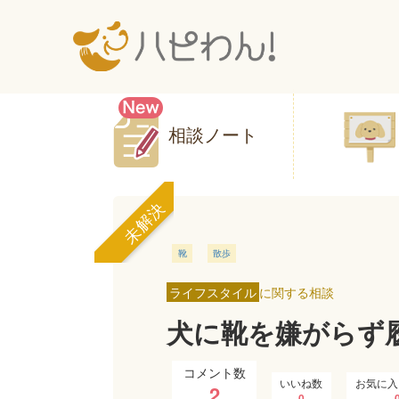
相談ノート
未解決
靴
散歩
ライフスタイル
に関する相談
犬に靴を嫌がらず
コメント数
いいね数
お気に入
2
0