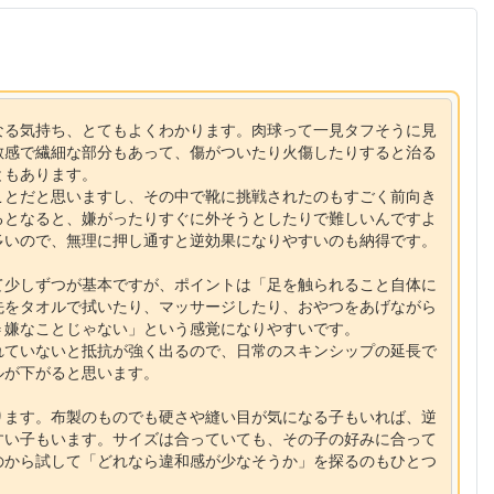
なる気持ち、とてもよくわかります。肉球って一見タフそうに見
敏感で繊細な部分もあって、傷がついたり火傷したりすると治る
ともあります。
ことだと思いますし、その中で靴に挑戦されたのもすごく前向き
るとなると、嫌がったりすぐに外そうとしたりで難しいんですよ
多いので、無理に押し通すと逆効果になりやすいのも納得です。
て少しずつが基本ですが、ポイントは「足を触られること自体に
先をタオルで拭いたり、マッサージしたり、おやつをあげながら
＝嫌なことじゃない」という感覚になりやすいです。
れていないと抵抗が強く出るので、日常のスキンシップの延長で
ルが下がると思います。
ります。布製のものでも硬さや縫い目が気になる子もいれば、逆
すい子もいます。サイズは合っていても、その子の好みに合って
のから試して「どれなら違和感が少なそうか」を探るのもひとつ