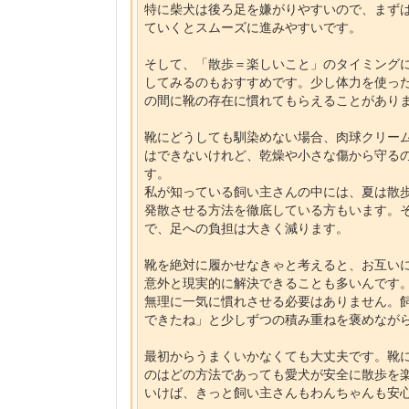
特に柴犬は後ろ足を嫌がりやすいので、まず
ていくとスムーズに進みやすいです。
そして、「散歩＝楽しいこと」のタイミング
してみるのもおすすめです。少し体力を使っ
の間に靴の存在に慣れてもらえることがあり
靴にどうしても馴染めない場合、肉球クリー
はできないけれど、乾燥や小さな傷から守る
す。
私が知っている飼い主さんの中には、夏は散
発散させる方法を徹底している方もいます。
で、足への負担は大きく減ります。
靴を絶対に履かせなきゃと考えると、お互い
意外と現実的に解決できることも多いんです
無理に一気に慣れさせる必要はありません。
できたね」と少しずつの積み重ねを褒めなが
最初からうまくいかなくても大丈夫です。靴
のはどの方法であっても愛犬が安全に散歩を
いけば、きっと飼い主さんもわんちゃんも安