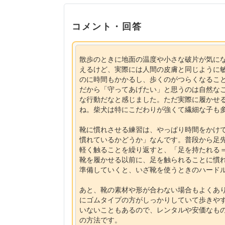
コメント・回答
散歩のときに地面の温度や小さな破片が気に
えるけど、実際には人間の皮膚と同じように
のに時間もかかるし、歩くのがつらくなるこ
だから「守ってあげたい」と思うのは自然な
な行動だなと感じました。ただ実際に履かせ
ね。柴犬は特にこだわりが強くて繊細な子も
靴に慣れさせる練習は、やっぱり時間をかけ
慣れているかどうか」なんです。普段から足
軽く触ることを繰り返すと、「足を持たれる
靴を履かせる以前に、足を触られることに慣
準備していくと、いざ靴を使うときのハード
あと、靴の素材や形が合わない場合もよくあ
にゴムタイプの方がしっかりしていて歩きや
いないこともあるので、レンタルや安価なも
の方法です。