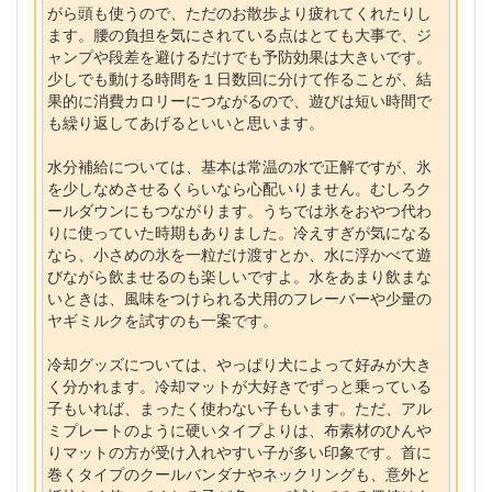
がら頭も使うので、ただのお散歩より疲れてくれたりし
ます。腰の負担を気にされている点はとても大事で、ジ
ャンプや段差を避けるだけでも予防効果は大きいです。
少しでも動ける時間を１日数回に分けて作ることが、結
果的に消費カロリーにつながるので、遊びは短い時間で
も繰り返してあげるといいと思います。
水分補給については、基本は常温の水で正解ですが、氷
を少しなめさせるくらいなら心配いりません。むしろク
ールダウンにもつながります。うちでは氷をおやつ代わ
りに使っていた時期もありました。冷えすぎが気になる
なら、小さめの氷を一粒だけ渡すとか、水に浮かべて遊
びながら飲ませるのも楽しいですよ。水をあまり飲まな
いときは、風味をつけられる犬用のフレーバーや少量の
ヤギミルクを試すのも一案です。
冷却グッズについては、やっぱり犬によって好みが大き
く分かれます。冷却マットが大好きでずっと乗っている
子もいれば、まったく使わない子もいます。ただ、アル
ミプレートのように硬いタイプよりは、布素材のひんや
りマットの方が受け入れやすい子が多い印象です。首に
巻くタイプのクールバンダナやネックリングも、意外と