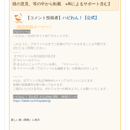
様の意見、等の中から転載 ※AIによるサポート含む】
【コメント投稿者】
ハピわん！【公式】
（相談投稿オーナー）
プロフィール
ハピわん！公式のサイト内アカウントです。
このように、プロフィール文でご自身のアピールをすることも可能です。
ぜひともご利用ください。
--------
【プロフィール文の設定の仕方】
① サイトへログイン
② 右上のメニューアイコンを押し、『マイページ』へ
③ マイページ内『プロフィールを編集する』の緑色のボタンより
-----------
※なお、以下リンク先はTwitterのメインアカウントになります。
各種の拡散案件を取り扱っております。
ご協力いただける方は、ぜひフォローの程をよろしくお願いいたします...
ハピわん！【公式】さんのmy URL (外部リンク)
https://twitter.com/hapiwanjp
新しい順（降順）に表示