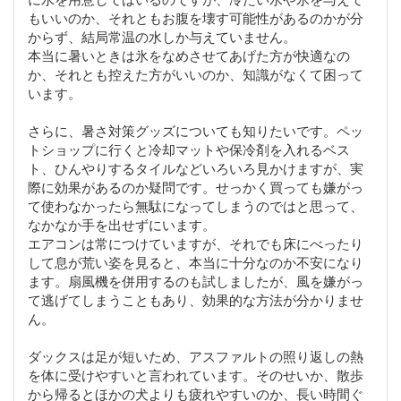
もいいのか、それともお腹を壊す可能性があるのかが分
からず、結局常温の水しか与えていません。
本当に暑いときは氷をなめさせてあげた方が快適なの
か、それとも控えた方がいいのか、知識がなくて困って
います。
さらに、暑さ対策グッズについても知りたいです。ペッ
トショップに行くと冷却マットや保冷剤を入れるベス
ト、ひんやりするタイルなどいろいろ見かけますが、実
際に効果があるのか疑問です。せっかく買っても嫌がっ
て使わなかったら無駄になってしまうのではと思って、
なかなか手を出せずにいます。
エアコンは常につけていますが、それでも床にべったり
して息が荒い姿を見ると、本当に十分なのか不安になり
ます。扇風機を併用するのも試しましたが、風を嫌がっ
て逃げてしまうこともあり、効果的な方法が分かりませ
ん。
ダックスは足が短いため、アスファルトの照り返しの熱
を体に受けやすいと言われています。そのせいか、散歩
から帰るとほかの犬よりも疲れやすいのか、長い時間ぐ