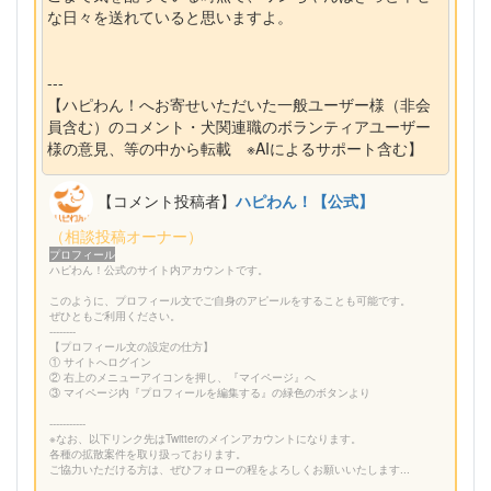
な日々を送れていると思いますよ。
---
【ハピわん！へお寄せいただいた一般ユーザー様（非会
員含む）のコメント・犬関連職のボランティアユーザー
様の意見、等の中から転載 ※AIによるサポート含む】
【コメント投稿者】
ハピわん！【公式】
（相談投稿オーナー）
プロフィール
ハピわん！公式のサイト内アカウントです。
このように、プロフィール文でご自身のアピールをすることも可能です。
ぜひともご利用ください。
--------
【プロフィール文の設定の仕方】
① サイトへログイン
② 右上のメニューアイコンを押し、『マイページ』へ
③ マイページ内『プロフィールを編集する』の緑色のボタンより
-----------
※なお、以下リンク先はTwitterのメインアカウントになります。
各種の拡散案件を取り扱っております。
ご協力いただける方は、ぜひフォローの程をよろしくお願いいたします...