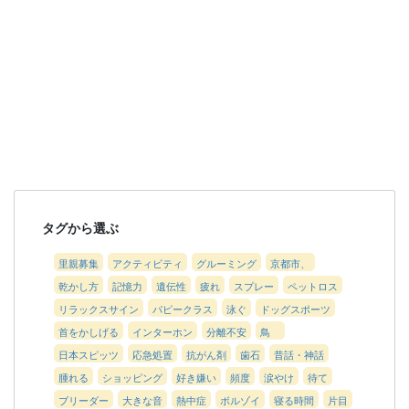
タグから選ぶ
里親募集
アクティビティ
グルーミング
京都市、
乾かし方
記憶力
遺伝性
疲れ
スプレー
ペットロス
リラックスサイン
パピークラス
泳ぐ
ドッグスポーツ
首をかしげる
インターホン
分離不安
鳥
日本スピッツ
応急処置
抗がん剤
歯石
昔話・神話
腫れる
ショッピング
好き嫌い
頻度
涙やけ
待て
ブリーダー
大きな音
熱中症
ボルゾイ
寝る時間
片目