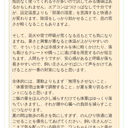
抵抗なく使ってくれる子が多いので試してみる価値はあ
るかもしれません。エアコンはつけっぱなしで十分です
が、設定温度よりも「部屋の湿度」を意識すると快適さ
が変わります。除湿をしっかり効かせることで、息の荒
さが軽くなることもありますよ。
そして、花火や雷で呼吸が荒くなる点もとても気になり
ますね。暑さと興奮が重なると体温が上がりやすいの
で、そういうときは冷感タオルを体に軽くかけたり、落
ち着けるクレートや隅っこに逃げ場を用意するのが役立
ちます。人間もそうですが、安心感があると呼吸が落ち
着きやすいので、飼い主さんがそばにいて声をかけてあ
げることが一番の対策になると思います。
全体的には、運動よりもまず「無理をさせないこと」
「体重管理は食事で調整すること」が夏を乗り切るポイ
ントになると思います。
ご飯の量をほんの少し減らすだけでも体重はゆっくり落
ちていきますし、それが腰や心臓への負担を減らすこと
につながります。
夏の間は散歩の長さを気にしすぎず、のんびり快適に過
ごせることを優先してあげてください。飼い主さんがこ
こまで気を配っている時点で、ワンちゃんはきっと幸せ