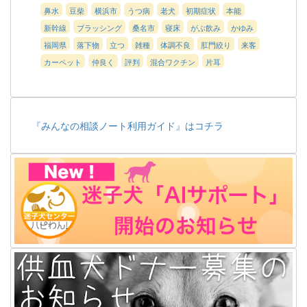
鼻水
豆柴
横浜市
うつ病
老犬
初期症状
本能
新幹線
ブラッシング
桑名市
寝床
がぶ飲み
かゆみ
福岡県
落下物
立つ
雑種
体調不良
肛門絞り
来客
カーペット
仲良く
評判
混合ワクチン
片耳
『みんなの相談ノート利用ガイド』はコチラ