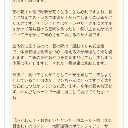
が増すと思います。
夜の花火や雷で呼吸が荒くなることも心配ですよね。暑
さに加えてストレスで体温が上がってしまうのは確かに
リスクです。そういうときはケージやサークルにタオル
をかけて落ち着ける空間を作ったり、飼い主さんがそば
にいて声をかけて安心させてあげるのが大切です。
全体的に言えるのは、夏の間は「運動よりも安全第一」
で、体重管理は食事を中心に考える方が無理なく乗り切
れます。ご飯の量やおやつを見直すだけでも、少しずつ
体重は落とせますし、それが一番健康に直結します。
最後に、飼い主さんがこうして不安を感じて工夫しよう
としていること自体が、ワンちゃんにとってすごく大き
な安心につながっていると思います。今年の夏も無理せ
ず、のんびりペースで一緒に過ごしてあげてください
ね。
---
【ハピわん！へお寄せいただいた一般ユーザー様（非会
員含む）のコメント・犬関連職のボランティアユーザー