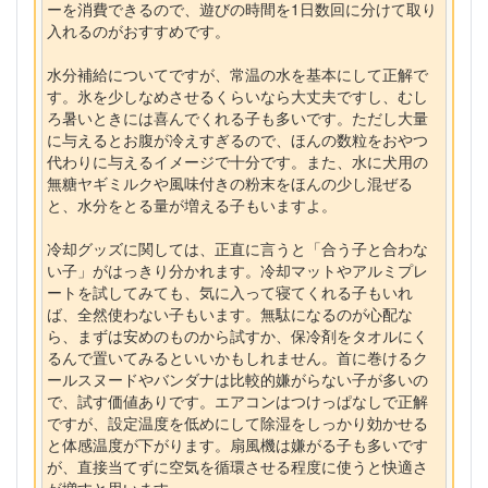
ーを消費できるので、遊びの時間を1日数回に分けて取り
入れるのがおすすめです。
水分補給についてですが、常温の水を基本にして正解で
す。氷を少しなめさせるくらいなら大丈夫ですし、むし
ろ暑いときには喜んでくれる子も多いです。ただし大量
に与えるとお腹が冷えすぎるので、ほんの数粒をおやつ
代わりに与えるイメージで十分です。また、水に犬用の
無糖ヤギミルクや風味付きの粉末をほんの少し混ぜる
と、水分をとる量が増える子もいますよ。
冷却グッズに関しては、正直に言うと「合う子と合わな
い子」がはっきり分かれます。冷却マットやアルミプレ
ートを試してみても、気に入って寝てくれる子もいれ
ば、全然使わない子もいます。無駄になるのが心配な
ら、まずは安めのものから試すか、保冷剤をタオルにく
るんで置いてみるといいかもしれません。首に巻けるク
ールスヌードやバンダナは比較的嫌がらない子が多いの
で、試す価値ありです。エアコンはつけっぱなしで正解
ですが、設定温度を低めにして除湿をしっかり効かせる
と体感温度が下がります。扇風機は嫌がる子も多いです
が、直接当てずに空気を循環させる程度に使うと快適さ