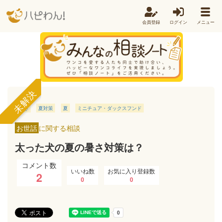
会員登録
ログイン
メニュー
未解決
暑さ
夏対策
夏
ミニチュア・ダックスフンド
お世話
に関する相談
太った犬の夏の暑さ対策は？
コメント数
いいね数
お気に入り登録数
2
0
0