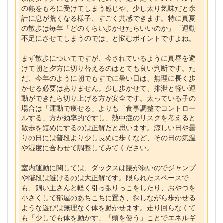
の熱をもろに受けてしまう感じや、少し太り気味だと余
計に息が荒くなる様子、すごく共感できます。特に真夏
の散歩は毎年「どのくらい歩かせたらいいのか」「運動
不足にさせてしまうのでは」と悩むポイントですよね。
まず散歩についてですが、今されているように真昼を避
けて朝と夕方に切り替えるのはとても良い判断です。た
だ、今年のように朝でもすでに暑い日は、無理に長く歩
かせる必要はありません。少し歩かせて、排泄と軽い運
動ができたら切り上げる方が安全です。太っている子の
場合は「運動で痩せる」よりも「食事調整でコントロー
ルする」方が効率的ですし、熱中症のリスクを考えると
散歩を短めにするのは正解だと思います。涼しい日や曇
りの日には普段より少し長めに歩くなど、その日の気温
や湿度に合わせて調整してみてください。
室内運動に関しては、ダックスは腰が弱いのでジャンプ
や階段は避けるのは大正解です。限られたスペースで
も、飼い主さんと軽く引っ張りっこをしたり、おやつを
小さくして部屋のあちこちに置き、探しながら歩かせる
ような遊びは無理なく体を動かせます。走り回らなくて
も「少しでも体を動かす」「頭を使う」ことでエネルギ