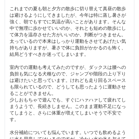
これまでの夏も朝と夕方の散歩に切り替えて真昼の散歩
は避けるようにしてきましたが、今年は特に蒸し暑さが
強く、朝でもすでに気温が高いことがあります。そんな
中で無理に歩かせていいのか、それとも短めの散歩にし
て体力を温存させた方がいいのか、判断がつきません。
太っているので本来はしっかり運動をさせてあげたい気
持ちがありますが、暑さで体に負担がかかるのも怖く、
結局どうすべきか迷ってしまいます。
室内での運動も考えてみたのですが、ダックスは腰への
負担も気になる犬種なので、ジャンプや階段の上り下り
は避けたいと思っています。けれども走り回るスペース
も限られているので、どうしても思ったように運動させ
ることができません。
少しおもちゃで遊んでも、すぐにハァハァして疲れてし
まうようで、長続きしません。このまま運動不足になっ
てしまうと、さらに体重が増えてしまいそうで不安で
す。
水分補給についても悩んでいます。いつでも飲めるよう
に水を用意してはいるのですが、冷たい水や氷を与えて