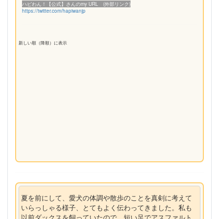
ハピわん！【公式】さんのmy URL (外部リンク)
https://twitter.com/hapiwanjp
新しい順（降順）に表示
夏を前にして、愛犬の体調や散歩のことを真剣に考えて
いらっしゃる様子、とてもよく伝わってきました。私も
以前ダックスを飼っていたので、短い足でアスファルト