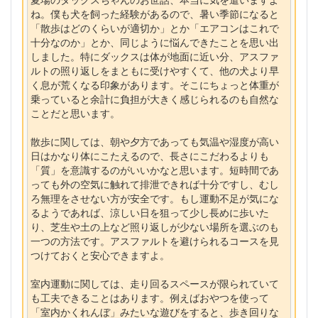
ね。僕も犬を飼った経験があるので、暑い季節になると
「散歩はどのくらいが適切か」とか「エアコンはこれで
十分なのか」とか、同じように悩んできたことを思い出
しました。特にダックスは体が地面に近い分、アスファ
ルトの照り返しをまともに受けやすくて、他の犬より早
く息が荒くなる印象があります。そこにちょっと体重が
乗っていると余計に負担が大きく感じられるのも自然な
ことだと思います。
散歩に関しては、朝や夕方であっても気温や湿度が高い
日はかなり体にこたえるので、長さにこだわるよりも
「質」を意識するのがいいかなと思います。短時間であ
っても外の空気に触れて排泄できれば十分ですし、むし
ろ無理をさせない方が安全です。もし運動不足が気にな
るようであれば、涼しい日を狙って少し長めに歩いた
り、芝生や土の上など照り返しが少ない場所を選ぶのも
一つの方法です。アスファルトを避けられるコースを見
つけておくと安心できますよ。
室内運動に関しては、走り回るスペースが限られていて
も工夫できることはあります。例えばおやつを使って
「室内かくれんぼ」みたいな遊びをすると、歩き回りな