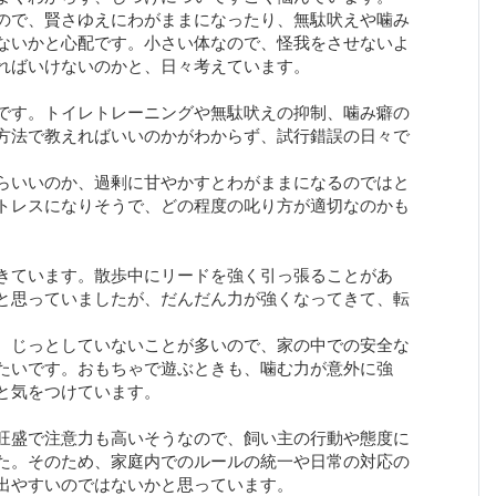
ので、賢さゆえにわがままになったり、無駄吠えや噛み
ないかと心配です。小さい体なので、怪我をさせないよ
ればいけないのかと、日々考えています。
です。トイレトレーニングや無駄吠えの抑制、噛み癖の
方法で教えればいいのかがわからず、試行錯誤の日々で
らいいのか、過剰に甘やかすとわがままになるのではと
トレスになりそうで、どの程度の叱り方が適切なのかも
きています。散歩中にリードを強く引っ張ることがあ
と思っていましたが、だんだん力が強くなってきて、転
。
、じっとしていないことが多いので、家の中での安全な
たいです。おもちゃで遊ぶときも、噛む力が意外に強
と気をつけています。
旺盛で注意力も高いそうなので、飼い主の行動や態度に
た。そのため、家庭内でのルールの統一や日常の対応の
出やすいのではないかと思っています。