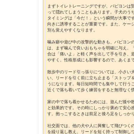
まずトイレトレーニングですが、パピヨンは
って隠れてしまうこともあります。子犬のう
タイミングは「今だ！」という瞬間が大事で
向きに誘導することが重要です。また、ケー
別も覚えやすくなります。
噛み癖や遊び中の攻撃的な動きも、パピヨン
は、まず噛んで良いおもちゃを明確に与え、
合は「痛いよ」と軽く声を出して手を引き、
やすく、性格形成にも影響するので、あくま
散歩中のリード引っ張りについては、小さい
い、リードを引く前に立ち止まる「ストップ
うになります。毎日短時間でも集中して行う
近くで落ち着いて歩く練習をすると無理なく
家の中で落ち着かせるためには、遊んだ後や
と効果的です。その時にしっかり褒めて安心
す。抱っこするときは前足と後ろ足をしっか
社交面では、他の犬や人に興奮して飛びつく
を繰り返し教え、リードを短く持って制御し