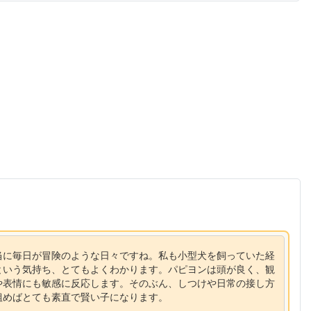
当に毎日が冒険のような日々ですね。私も小型犬を飼っていた経
という気持ち、とてもよくわかります。パピヨンは頭が良く、観
や表情にも敏感に反応します。そのぶん、しつけや日常の接し方
組めばとても素直で賢い子になります。