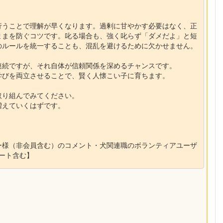
行うことで理解が早くなります。過剰に甘やかす必要はなく、正
ままを防ぐコツです。叱る場合も、強く叱らず「ダメだよ」と短
のルールを統一することも、混乱を避けるために欠かせません。
連続ですが、それ自体が信頼関係を深めるチャンスです。
学びを両立させることで、賢く人懐こい子に育ちます。
取り組んでみてください。
増えていくはずです。
ー様（非会員含む）のコメント・犬関連職のボランティアユーザ
ポート含む】
】