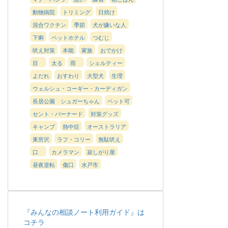
動物病院
トリミング
日焼け
混合ワクチン
季節
犬が嫌いな人
下痢
ペットホテル
つむじ
吠え対策
本能
家族
おでかけ
目
太る
雨
シェルティー
よだれ
おすわり
大型犬
生理
ウェルシュ・コーギー・カーディガン
長居公園 シュガーちゃん
ペット可
セント・バーナード
対策グッズ
キャンプ
熱中症
オーストラリア
東所沢
ラフ・コリー
無駄吠え
口
カメラマン
寂しがり屋
昼夜逆転
傷口
水戸市
『みんなの相談ノート利用ガイド』は
コチラ