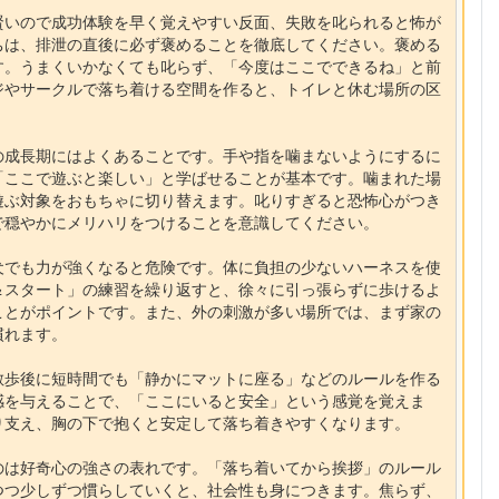
賢いので成功体験を早く覚えやすい反面、失敗を叱られると怖が
ちは、排泄の直後に必ず褒めることを徹底してください。褒める
す。うまくいかなくても叱らず、「今度はここでできるね」と前
ジやサークルで落ち着ける空間を作ると、トイレと休む場所の区
の成長期にはよくあることです。手や指を噛まないようにするに
「ここで遊ぶと楽しい」と学ばせることが基本です。噛まれた場
遊ぶ対象をおもちゃに切り替えます。叱りすぎると恐怖心がつき
で穏やかにメリハリをつけることを意識してください。
犬でも力が強くなると危険です。体に負担の少ないハーネスを使
＆スタート」の練習を繰り返すと、徐々に引っ張らずに歩けるよ
ことがポイントです。また、外の刺激が多い場所では、まず家の
慣れます。
散歩後に短時間でも「静かにマットに座る」などのルールを作る
感を与えることで、「ここにいると安全」という感覚を覚えま
り支え、胸の下で抱くと安定して落ち着きやすくなります。
のは好奇心の強さの表れです。「落ち着いてから挨拶」のルール
つつ少しずつ慣らしていくと、社会性も身につきます。焦らず、