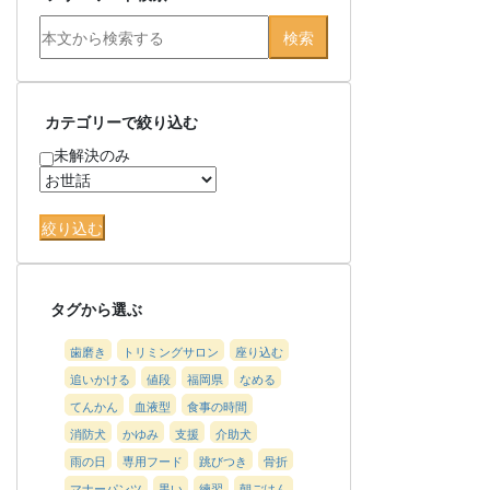
カテゴリーで絞り込む
未解決のみ
タグから選ぶ
歯磨き
トリミングサロン
座り込む
追いかける
値段
福岡県
なめる
てんかん
血液型
食事の時間
消防犬
かゆみ
支援
介助犬
雨の日
専用フード
跳びつき
骨折
マナーパンツ
黒い
練習
朝ごはん