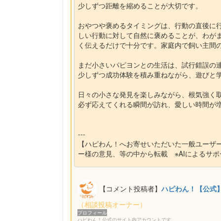
少しずつ距離を縮めることが大切です。
おやつや褒めるタイミングは、行動の直後に
しい行動に対して自然に褒めることが、わが
く伝えるだけで十分です。家庭内で飼い主間
まだ小さいパピヨンとの生活は、試行錯誤の
少しずつ成功体験を積み重ねながら、遊びと
日々の小さな発見を楽しみながら、根気強く
必ず応えてくれる瞬間が訪れ、愛しい時間が
---
【ハピわん！へお寄せいただいた一般ユーザ
ー様の意見、等の中から転載 ※AIによるサ
【コメント投稿者】
ハピわん！【公式
（相談投稿オーナー）
プロフィール
ハピわん！公式のサイト内アカウントです。