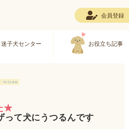
会員登録
迷子犬センター
お役立ち記事
ズ・スパニエル
た★
ザって犬にうつるんです