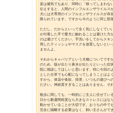
姿は健気でもあり、同時に「移ってしまわな
伝えすると、人間のインフルエンザウイルス
犬には犬専用のインフルエンザウイルスが存
限られています。ですから今のように同じ部
ただし、だからといって全く気にしなくてい
が付着した手で愛犬に触れることは避けた方
のは避けてください。手洗いをしてからスキ
用したティッシュやマスクを放置しないとい
ませんよ。
それからキャバリアという犬種についてです
のため、咳が出たり鼻水が出たりといった症
院に相談してほしいと思います。特に今回の
とした仕草でも心配になってしまうことはよ
すから、体温や食欲、排泄、いつもの遊びへ
ださい。神経質すぎることはありません、そ
散歩に関しても、一時的にご主人に任せてい
日から数週間程度なら大きなストレスにはな
動かせていることが大切です。おうちの中で
完全に隔離する必要はなく、飼い主さんがで