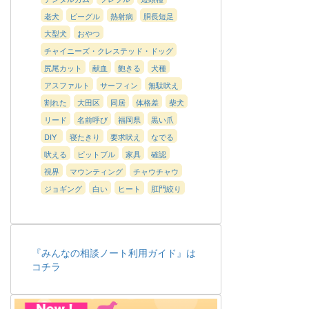
老犬
ビーグル
熱射病
胴長短足
大型犬
おやつ
チャイニーズ・クレステッド・ドッグ
尻尾カット
献血
飽きる
犬種
アスファルト
サーフィン
無駄吠え
割れた
大田区
同居
体格差
柴犬
リード
名前呼び
福岡県
黒い爪
DIY
寝たきり
要求吠え
なでる
吠える
ピットブル
家具
確認
視界
マウンティング
チャウチャウ
ジョギング
白い
ヒート
肛門絞り
『みんなの相談ノート利用ガイド』は
コチラ