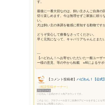
す。
最後に一番大切なのは、飼い主さんご自身の
切り楽しめます。今は無理せずご家族に頼り
い。
犬は飼い主の体調を敏感に察知する動物です
どうぞ安心して療養なさってください。
早く元気になって、キャバリアちゃんとまた
---
【ハピわん！へお寄せいただいた一般ユーザ
ー様の意見、等の中から転載 ※AIによるサ
【コメント投稿者】
ハピわん！【公式
（相談投稿オーナー）
プロフィール
ハピわん！公式のサイト内アカウントです。
このように、プロフィール文でご自身のアピールをすることも可
ぜひともご利用ください。