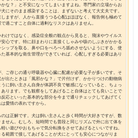
いかな？」と不安になってしまいますよね。専門家の立場からお
が犬にそのまま感染することは、まずないと考えて大丈夫です。
在しますが、人から直接うつる心配はほぼなく、報告例も極めて
屋で過ごすこと自体に過剰なリスクはありません。
いわけではなく、感染症全般の観点から見ると、飛沫やウイルス
が安心です。特に顔まわりに直接くしゃみや咳のしぶきがかかる
ンシップを取る、鼻や口をぺろぺろ舐めさせないようにする、使
った基本的な衛生管理ができていれば、心配しすぎる必要はあり
が、ご存じの通り呼吸器や心臓に配慮が必要な子が多いです。そ
状が出たときは「風邪かな？」で片付けず、かかりつけの動物病
ように飼い主さん自身が体調不良で敏感になっていると、ちょっ
くあります。でも観察をしてあげること自体はとても良いことで
の反応といった基本的な部分を今まで通りチェックしてあげてく
れは愛情の表れですから。
るのは正解です。犬は飼い主さんと歩く時間が大好きですが、数
りません。むしろ、短時間でも普段と同じリズムで外に出て体を
も軽い遊びやおもちゃで気分転換をさせてあげるといいですね。
きる範囲で接してあげることが犬にとっても安心につながりま