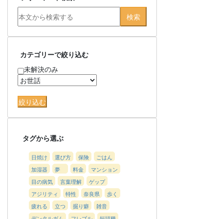
カテゴリーで絞り込む
未解決のみ
タグから選ぶ
日焼け
選び方
保険
ごはん
加湿器
夢
料金
マンション
目の病気
言葉理解
ゲップ
アジリティ
特性
奈良県
歩く
疲れる
立つ
掘り癖
雑音
デンタルガム
フレブル
短頭種