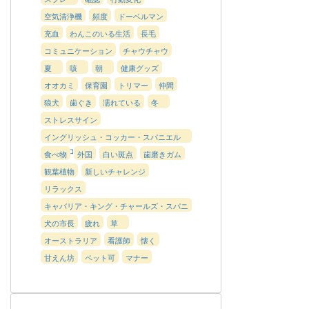
空気清浄機
頻度
ドーベルマン
充血
わんこのいる生活
長毛
コミュニケーション
チャウチャウ
夏
咳
朝
健康グッズ
オオカミ
保育園
トリマー
仲間
狼犬
歯ぐき
濡れている
冬
ストレスサイン
イングリッシュ・コッカー・スパニエル
（インコカ）
食べ物
外国
白い斑点
歯磨きガム
観葉植物
新しいチャレンジ
リラックス
キャバリア・キング・チャールズ・スパニ
エル
犬の市長
疲れ
草
オーストラリア
看護師
懐く
甘えん坊
ペット可
マナー