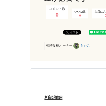
コメント数
いいね数
お気に入
0
0
相談投稿オーナー
もぉこ
相談詳細