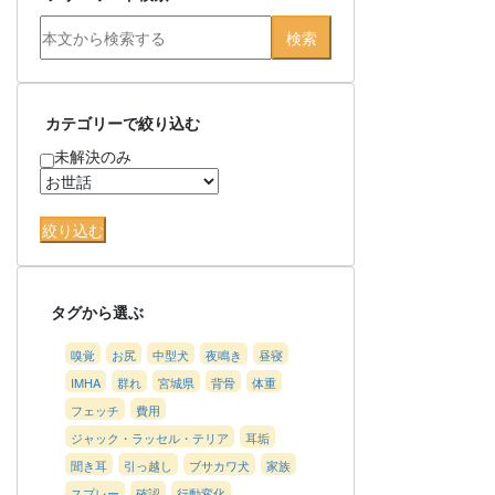
カテゴリーで絞り込む
未解決のみ
タグから選ぶ
嗅覚
お尻
中型犬
夜鳴き
昼寝
IMHA
群れ
宮城県
背骨
体重
フェッチ
費用
ジャック・ラッセル・テリア
耳垢
聞き耳
引っ越し
ブサカワ犬
家族
スプレー
確認
行動変化