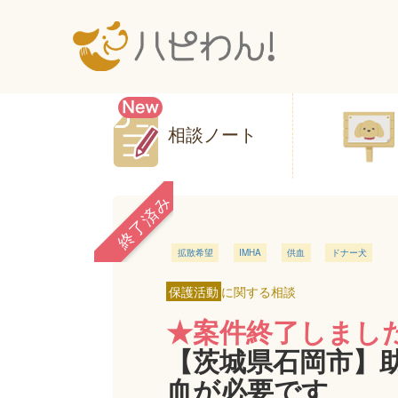
相談ノート
終了済み
拡散希望
IMHA
供血
ドナー犬
保護活動
に関する相談
★案件終了しまし
【茨城県石岡市】
血が必要です