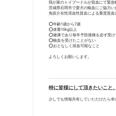
我が家のトイプードルが貧血にて緊急
茨城県石岡市で愛犬の輸血にご協力い
免疫介在性溶血性貧血による重度貧血
⭕️年齢1歳から7歳
⭕️体重10kg以上
⭕️健康であり毎年予防接種を必ず受け
⭕️輸血を受けたことがない
⭕️おとなしく採血可能なこと
よろしくお願いします。
特に皆様にして頂きたいこと
少しでも情報共有していただけたら幸