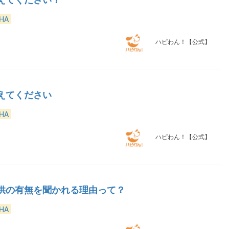
HA
ハピわん！【公式】
えてください
HA
ハピわん！【公式】
供の有無を聞かれる理由って？
HA