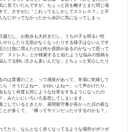
気に見ていたんですが、ちょっと目を離すとまた同じ場
きて、さすがに「これってもしかしてストレス？」と不
んなにやってなかったから余計に気になってしまっ
旺盛だし、お散歩も大好きだし、うちの子も明るい性
んやりしたり元気がなくなったりする様子はないんです
近だけ急に増えたのは何か原因があるのかなって思って
ング ストレス」とか検索すると似たような悩みの投稿を
悩んでる飼い主さん多いんだな」とちょっと安心したり
るのは普通のこと、って感覚があって、冬場に乾燥して
たら「そうだよねー、かゆいよねー」って声かけたり。
由もなく何度も同じような仕草をするようになったの
？」みたいにいろいろ妄想してしまいます。
過ごしているときとか、昼間留守番が長かった日の夜な
ことが多くて、「構ってサインだったりするのかも？」
れてたり、なんとなく赤くなってるような場所がポツポ