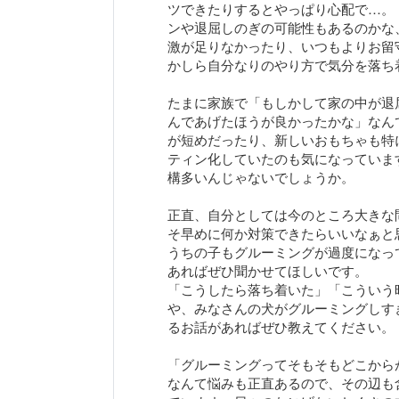
ツできたりするとやっぱり心配で…。
ンや退屈しのぎの可能性もあるのかな
激が足りなかったり、いつもよりお留
かしら自分なりのやり方で気分を落ち
たまに家族で「もしかして家の中が退
んであげたほうが良かったかな」なん
が短めだったり、新しいおもちゃも特
ティン化していたのも気になっていま
構多いんじゃないでしょうか。
正直、自分としては今のところ大きな
そ早めに何か対策できたらいいなぁと
うちの子もグルーミングが過度になっ
あればぜひ聞かせてほしいです。
「こうしたら落ち着いた」「こういう
や、みなさんの犬がグルーミングしす
るお話があればぜひ教えてください。
「グルーミングってそもそもどこから
なんて悩みも正直あるので、その辺も