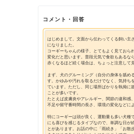
コメント・回答
はじめまして。文面から伝わってくる飼い主
になりました。
コーギーちゃんの様子、とてもよく見ておら
変化だと思います。普段元気で食欲もあるな
赤くなるほど続く場合は、ちょっと注意して
まず、犬のグルーミング（自分の身体を舐め
す。かゆみや汚れを取るだけでなく、気持ち
ています。ただし、同じ場所ばかりを執拗に
ことが多いです。
たとえば皮膚炎やアレルギー、関節の違和感
不足や留守番時間の長さ、環境の変化などに
特にコーギーは頭が良く、運動量も多い犬種
にも喜びを感じるタイプなので、単調な日が
とがあります。お話の中に「雨続き」「お散