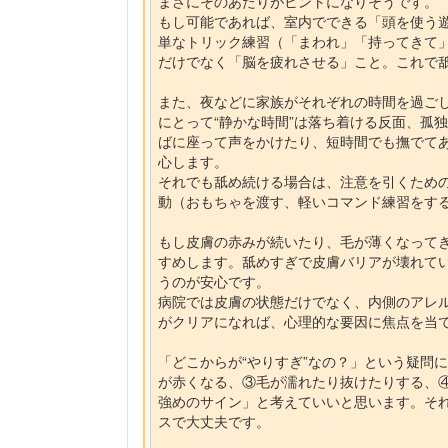
まさにそのあたりがヒントになりそうです。
もし可能であれば、室内でできる「頭を使う
単なトリック練習（「まわれ」「持ってきて
だけでなく「脳を疲れさせる」こと。これで
また、夜などに家族がそれぞれの時間を過ご
にとって“静かな時間”は落ち着ける反面、孤
ばに座って声をかけたり、短時間でも撫でて
心します。
それでも舐め続ける場合は、注意を引くため
動（おもちゃを渡す、軽いコマンド練習をす
もし皮膚の赤みが続いたり、毛が薄くなって
すめします。舐めすぎで皮膚バリアが壊れて
うのが安心です。
病院では皮膚の状態だけでなく、内側のアレ
がクリアになれば、心理的な要因に焦点を当
「どこからが“やりすぎ”なの？」という疑問
が赤くなる、③毛が濡れたり抜けたりする、
強めのサイン」と考えていいと思います。そ
スで大丈夫です。