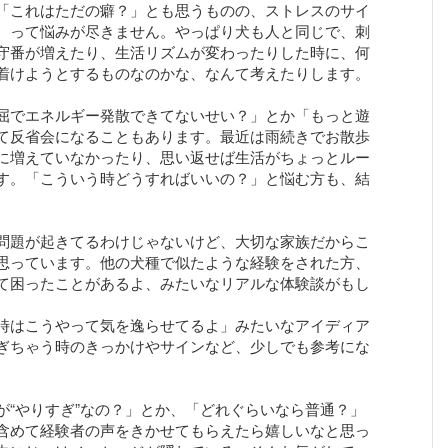
「これはただの癖？」とも思うものの、ストレスのサイ
、って悩みが尽きません。やっぱり犬も人と同じで、刺
守番が増えたり、生活リズムが変わったりした時に、何
着けようとするものなのかな、なんて考えたりします。
屈でエネルギー発散できてないせい？」とか「もっと遊
て反省会になることもあります。最近は雨続きでお散歩
に増えていなかったり、思い返せば生活がちょっとルー
す。「こういう時どうすればいいの？」と悩む方も、結
問題が起きてるわけじゃないけど、大切な家族だからこ
思っています。他の犬種で似たような経験をされた方、
て困ったことがあるよ、みたいなリアルな体験談がもし
時はこうやって気を逸らせてるよ」みたいなアイディア
ぎちゃう時のきっかけやサインなど、少しでも参考にな
が“やりすぎ”なの？」とか、「どれぐらいなら普通？」
含めて経験者の声をきかせてもらえたら嬉しいなと思っ