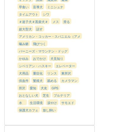
早食い
盲導犬
ミニシュナ
タイムアウト
シワ
＃迷子犬＃黒柴犬＃
メス
滑る
超大型犬
話す
アメリカン・コッカー・スパニエル（アメ
コカ）
噛み癖
飛びつく
バーニーズ・マウンテン・ドッグ
かゆみ
おでかけ
犬見知り
シベリアン・ハスキー
エレベーター
犬用品
重症化
リンス
東所沢
供血件
繁殖犬
舐める
カメラマン
所沢
愛知
犬友
GPS
おとなしい犬
芝生
ブルテリア
水
生活環境
涙やけ
サモエド
保護犬カフェ
放し飼い