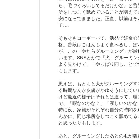
ら、毛づくろいしてるだけかな」と呑
所をしつこく舐めていることが増えて
安になってきました。正直、以前はそ
て…。
そもそもコーギーって、活発で好奇心
格。普段はごはんもよく食べるし、ぼ
が、この「やたらグルーミング」が最
います。SNSとかで「犬 グルーミ
よく見かけて、「やっぱり同じことで
もします。
思えば、もともと犬がグルーミングす
る時期なんか皮膚がかゆそうにしてい
けど最近の様子はそれとは違って、理
で、「暇なのかな？」「寂しいのかな
特に夜、家族がそれぞれ自分の時間を
んかに、同じ場所をしつこく舐めてる
と思ったりもします。
あと、グルーミングしたあとの毛が濡