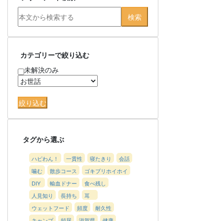
カテゴリーで絞り込む
未解決のみ
タグから選ぶ
ハピわん！
一貫性
寝たきり
会話
噛む
散歩コース
ゴキブリホイホイ
DIY
輸血ドナー
食べ残し
人見知り
長持ち
耳
ウェットフード
頻度
耐久性
キャンプ
頻尿
滋賀県
健康