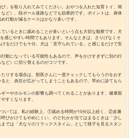
遊び」を取り入れてみてください。おやつを入れた知育トイ、簡
」など）、段ボール迷路などでも効果的です。ポイントは、身体
舐め行動が減るケースはかなり多いです。
しているときに舐めることが多いという点も大切な観察です。犬
独を感じやすい時間でもあります。そんなときは、さりげなくそ
あげるだけでも十分。犬は「見守られている」と感じるだけで安
の行動になっている可能性もあるので、声をかけすぎずに別の行
るなど）に切り替えるのがコツです。
きたりする場合は、獣医さんに一度チェックしてもらうのをおす
いると、炎症が広がってしまうこともあるので、早めに診てもら
ルギーやホルモンの影響も調べてくれることがあります。健康面
てやすくなります。
については、私の経験上、①舐める時間が10分以上続く、②皮膚
④呼びかけてもやめにくい、のどれかが当てはまるときは「少し
れまでは「犬なりのリラックスタイム」として様子を見るスタン