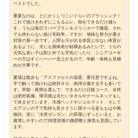
ベストでした。
重要なのは、とにかくしつこいぐらいのブラッシング！
これで抜けきれずにこもるムレ、熱をできるだけ減ら
す。うちは毎日ラバーブラシ＆スリッカーで徹底。それ
でも終わらない抜け毛戦争…ですが、地味な努力が暑さ
対策の第一歩です。人間も汗が出る体質と出ない体質が
あるように、犬にも個体差が結構あるみたいで、うちの
元気な若い子は割と外でも平気だったり、シニアコーギ
ーの方はすぐハーハー息上がるので、年齢・体格も見極
めが大事です。
夏場は散歩も「アスファルトの温度」要注意ですよね。
手で触って熱ければ絶対ＮＧ、肉球火傷する子も多いで
す。早朝・夜間を選んで、できるだけ日陰コース、水筒
は絶対装備。帰宅後は冷たいタオルやクールネックをし
て休ませています。冷感ベッドやジェルマット、そして
エアコンの下で気持ち良さそうに寝そべる姿ももはや風
物詩。逆に「冷房ガンガン」の部屋にずっといると、お
腹壊しやすいので28度前後の微調整と換気も意識してい
ます。