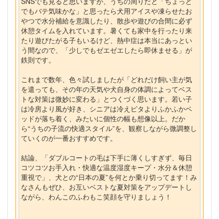
SNSでも見ると思いますが、うちの周りだと「ちょっと
でもバテ気味かな」と思ったら犬用アイスや凍らせたお
やつで水分補給を意識したり、散歩や遊びの合間に必ず
休憩タイムを入れています。暑くても家中を行ったり来
たり遊びたがる子もいるけど、熱中症は本当にあっとい
う間なので、「少しでもゼエゼエしたら即休ませる」が
鉄則です。
これまで数年、色々試しましたが「どれだけ飼い主が気
を遣っても、その年の天気や犬自身の体調によってベス
トな対策は微妙に変わる」とつくづく思います。若い子
は冷房より風が好き、シニアは冷えピタよりふかふかベ
ッドが落ち着く、みたいに個性の幅も想像以上。だか
ら“うちの子流の快適スタイル”を、観察しながら微調整し
ていくのが一番おすすめです。
結論、「ダブルコートの毛は下手に薄くしすぎず、毎日
コツコツお手入れ・快適な温度湿度キープ・水分＆休憩
重視で」、犬との“日本の夏”を何とか乗り切ってます！み
なさんもぜひ、お互いベストな夏対策をアップデートし
ながら、わんこのふわもこ笑顔を守りましょう！