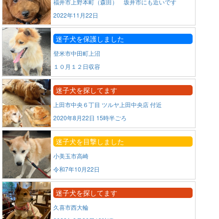
福井市上野本町（森田） 坂井市にも近いです
2022年11月22日
迷子犬を保護しました
登米市中田町上沼
１０月１２日収容
迷子犬を探してます
上田市中央６丁目 ツルヤ上田中央店 付近
2020年8月22日 15時半ごろ
迷子犬を目撃しました
小美玉市高崎
令和7年10月22日
迷子犬を探してます
久喜市西大輪