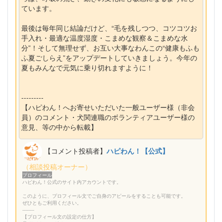
ています。
最後は毎年同じ結論だけど、“毛を残しつつ、コツコツお
手入れ・最適な温度湿度・こまめな観察＆こまめな水
分”！そして無理せず、お互い大事なわんこの“健康もふも
ふ夏ごしらえ”をアップデートしていきましょう。今年の
夏もみんなで元気に乗り切れますように！
---------
【ハピわん！へお寄せいただいた一般ユーザー様（非会
員）のコメント・犬関連職のボランティアユーザー様の
意見、等の中から転載】
【コメント投稿者】
ハピわん！【公式】
（相談投稿オーナー）
プロフィール
ハピわん！公式のサイト内アカウントです。
このように、プロフィール文でご自身のアピールをすることも可能です。
ぜひともご利用ください。
--------
【プロフィール文の設定の仕方】