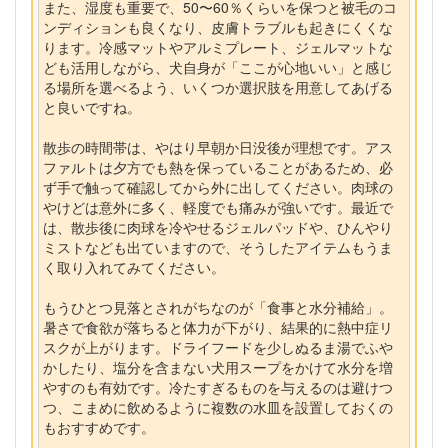
また、湿度も重要で、50〜60％くらいを保つと被毛のコ
ンディションも良くなり、皮膚トラブルも起きにくくな
ります。冷感マットやアルミプレート、ジェルマットな
ども活用しながら、犬自身が「ここが心地いい」と感じ
る場所を選べるよう、いくつか選択肢を用意してあげる
と良いですね。
散歩の時間帯は、やはり早朝か日没後が理想です。アス
ファルトは夕方でも熱を保っていることがあるため、必
ず手で触って確認してから外に出してください。肉球の
やけどは意外に多く、軽度でも痛みが強いです。最近で
は、散歩後に肉球を冷やせるジェルパッドや、ひんやり
ミストなども出ていますので、そうしたアイテムもうま
く取り入れてみてください。
もうひとつ見落とされがちなのが「食事と水分補給」。
暑さで食欲が落ちると体力が下がり、結果的に熱中症リ
スクが上がります。ドライフードを少しぬるま湯でふや
かしたり、塩分を含まない犬用スープをかけて水分を増
やすのも有効です。冷たすぎるものを与えるのは避けつ
つ、こまめに飲めるように複数の水皿を設置しておくの
もおすすめです。