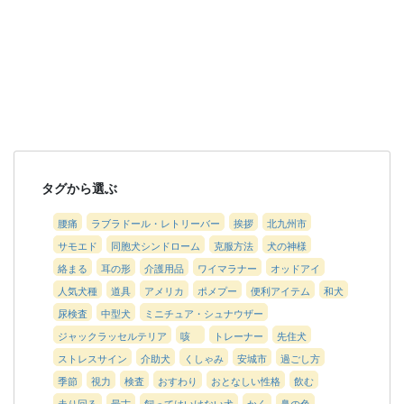
タグから選ぶ
腰痛
ラブラドール・レトリーバー
挨拶
北九州市
サモエド
同胞犬シンドローム
克服方法
犬の神様
絡まる
耳の形
介護用品
ワイマラナー
オッドアイ
人気犬種
道具
アメリカ
ポメプー
便利アイテム
和犬
尿検査
中型犬
ミニチュア・シュナウザー
ジャックラッセルテリア
咳
トレーナー
先住犬
ストレスサイン
介助犬
くしゃみ
安城市
過ごし方
季節
視力
検査
おすわり
おとなしい性格
飲む
走り回る
最古
飼ってはいけない犬
かく
鼻の色