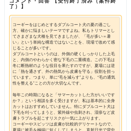
コメント・回答 【受付終了済み（案件終
了）】
コーギーをはじめとするダブルコート犬の夏の過ごし
方、確かに悩ましいテーマですよね。私もトリマーとし
てさまざまな犬種を見てきましたが、「毛が多い＝暑
い」という単純な構造ではないことを、現場で改めて感
じることが多いです。
ダブルコートというのは、外側の硬くしっかりした上毛
と、内側のやわらかく密な下毛の二重構造。この下毛は
冬に断熱材のような役目を果たすのですが、夏場には逆
に「熱を通さず、外の熱気から皮膚を守る」役割を担っ
ています。つまり、単に“毛を減らす”よりも、“毛の通気
性を整える”ことの方が大切なんです。
毎年この時期になると「サマーカットした方がいいです
か？」という相談を多く受けますが、私は基本的に全身
カットはおすすめしていません。特にダブルコート犬は
下毛を刈ってしまうと、紫外線や虫刺され、湿疹など皮
膚トラブルを起こすリスクが一気に上がります。
コーギーやスピッツは皮膚が比較的デリケートなので、
夏場に被毛を極端に短くしてしまうと、直射日光で背中