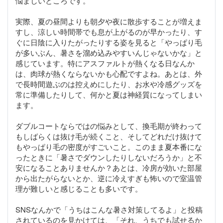
悩ましいところです。
実際、夏の昼間よりも朝夕や夜に散歩することが増えま
すし、涼しい時間帯でも息が上がるのが早かったり、す
ぐに日陰に入りたがったりする姿を見ると「やっぱり毛
が多いぶん、暑さを溜め込みやすいんじゃないかな」と
感じています。特にアスファルトが熱くなる日なんか
は、肉球が熱くならないかも心配ですよね。あとは、外
で長時間遊ぶのは控えめにしたり、お水や冷感グッズを
常に準備したりして、何かと夏は神経質になってしまい
ます。
ダブルコートならではの悩みとして、換毛期が終わって
もしばらくは抜け毛が続くこと、そしてどれだけ抜けて
もやっぱり毛の密度がすごいこと。このまま夏本番にな
ったときに「暑さでダウンしたりしないだろうか」と不
安になることありませんか？あとは、冷房が効いた部屋
から出たがらないとか、逆に冷えすぎも怖いので室温管
理が難しいと感じることも多いです。
SNSなんかで「うちはこんな暑さ対策してるよ」と投稿
されているのを見かけては、「それ、うちでも試せるか