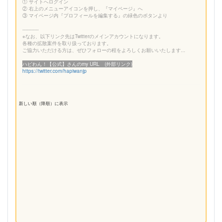
① サイトへログイン
② 右上のメニューアイコンを押し、『マイページ』へ
③ マイページ内『プロフィールを編集する』の緑色のボタンより
-----------
※なお、以下リンク先はTwitterのメインアカウントになります。
各種の拡散案件を取り扱っております。
ご協力いただける方は、ぜひフォローの程をよろしくお願いいたします...
ハピわん！【公式】さんのmy URL (外部リンク)
https://twitter.com/hapiwanjp
新しい順（降順）に表示