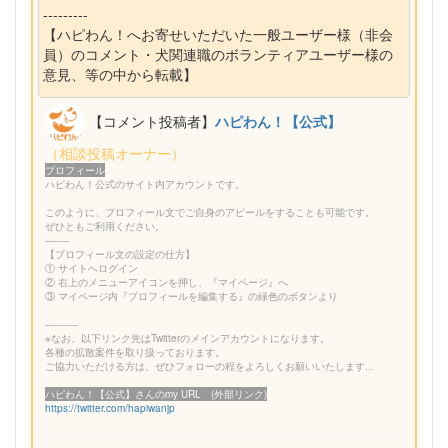
---------
【ハピわん！へお寄せいただいた一般ユーザー様（非会
員）のコメント・犬関連職のボランティアユーザー様の
意見、等の中から転載】
【コメント投稿者】
ハピわん！【公式】
（相談投稿オーナー）
プロフィール
ハピわん！公式のサイト内アカウントです。
このように、プロフィール文でご自身のアピールをすることも可能です。
ぜひともご利用ください。
--------
【プロフィール文の設定の仕方】
① サイトへログイン
② 右上のメニューアイコンを押し、『マイページ』へ
③ マイページ内『プロフィールを編集する』の緑色のボタンより
-----------
※なお、以下リンク先はTwitterのメインアカウントになります。
各種の拡散案件を取り扱っております。
ご協力いただける方は、ぜひフォローの程をよろしくお願いいたします...
ハピわん！【公式】さんのmy URL (外部リンク)
https://twitter.com/hapiwanjp