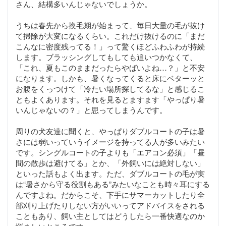
さん、結構多いんじゃないでしょうか。
うちは春先から換毛期が始まって、毎日大量の毛が抜け
て掃除が大変になるくらい。これだけ抜けるのに「まだ
こんなに密度残ってる！」って驚くほどふわふわが持続
します。ブラッシングしてもしても追いつかなくて、
「これ、夏もこのままだったらやばいよね…？」と不安
になります。しかも、暑くなってくると床にベターッと
お腹をくっつけて「冷たい場所探してるな」と感じるこ
ともよくあります。それを見るとますます「やっぱり暑
いんじゃないの？」と思ってしまうんです。
周りの犬友達に聞くと、やっぱりダブルコートの子は暑
さには弱いっていうイメージを持ってる人が多いみたい
です。シングルコートの子よりも「エアコン必須」「昼
間の散歩は避けてる」とか、「外飼いには絶対しない」
といった話もよく出ます。ただ、ダブルコートの毛が実
は“暑さから守る役割もある”みたいなことも時々耳にする
んですよね。だからこそ、下手にサマーカットしたり全
部刈り上げたりしない方がいいってアドバイスをされる
こともあり、飼い主としてはどうしたら一番快適なのか