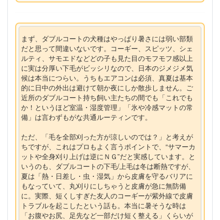
まず、ダブルコートの犬種はやっぱり暑さには弱い部類
だと思って間違いないです。コーギー、スピッツ、シェ
ルティ、サモエドなどどの子も見た目のモフモフ感以上
に実は分厚い下毛がビッシリなので、日本のジメジメ気
候は本当につらい。うちもエアコンは必須、真夏は基本
的に日中の外出は避けて朝か夜にしか散歩しません。ご
近所のダブルコート持ち飼い主たちの間でも「これでも
か！というほど室温・湿度管理」「氷や冷感マットの常
備」は言わずもがな共通ルーティンです。
ただ、「毛を全部刈った方が涼しいのでは？」と考えが
ちですが、これはプロもよく言うポイントで、“サマーカ
ットや全身刈り上げは逆にＮＧ”だと実感しています。と
いうのも、ダブルコートの下毛/上毛は冬は断熱ですが、
夏は「熱・日差し・虫・湿気」から皮膚を守るバリアに
もなっていて、丸刈りにしちゃうと皮膚が急に無防備
に。実際、短くしすぎた友人のコーギーが紫外線で皮膚
トラブルを起こしたという話も。本当に暑そうな時は
「お腹やお尻、足先など一部だけ短く整える」くらいが