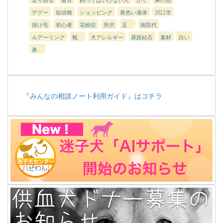
デグー
短頭種
ショッピング
黄色い液体
川口市
抜け毛
初心者
花粉症
所沢
足
病院代
ルアーリング
靴
犬アレルギー
尿路結石
素材
白い
鼻
『みんなの相談ノート利用ガイド』はコチラ