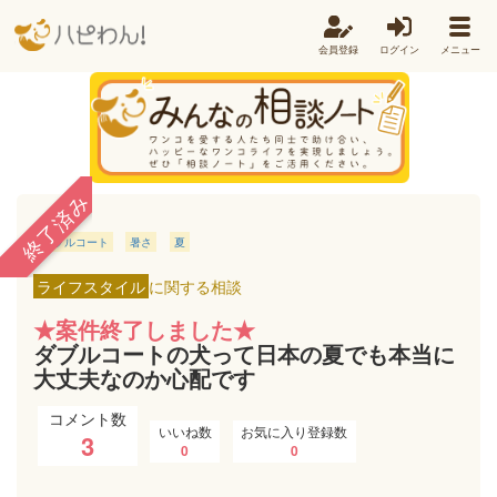
会員登録
ログイン
メニュー
終了済み
ダブルコート
暑さ
夏
ライフスタイル
に関する相談
★案件終了しました★
ダブルコートの犬って日本の夏でも本当に
大丈夫なのか心配です
コメント数
いいね数
お気に入り登録数
3
0
0