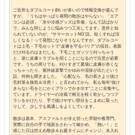
ご近所もダブルコート飼いが多いので情報交換が盛んで
すが、「うちはやっぱり昼間の散歩はやらない」「エア
コンは必須」「氷や冷感グッズは常備」なんて話ばかり
で、みんな同じように悩みつつ工夫してます。意外と知
られていないのが、“サマーカットNG”説。短くすれば涼
しくなる！って発想になりそうなんですが、ダブルコー
トは上毛・下毛セットで“皮膚を守るバリア”の役目。表面
だけ刈るのはまだしも、下毛ごとガッツリ刈っちゃう
と、逆に皮膚トラブルを招くことになるので注意が必要
です。うちの周りでも、刈りすぎて夏場に皮膚が赤くな
っちゃったり、紫外線直撃でかゆみや湿疹が出たという
話、何例も聞きました。「心配なら、毛の長さより抜け
毛対策＆換気＆冷房！」と言われてから、私も毎年“抜け
きらない毛をとにかくブラシでかき出す”ことに全集中し
ています。ドライヤーの冷風で根元を軽く乾かしつつブ
ラシをかけたり、手で抜けやすい部分をこまめに取った
りして、少しでも風通しをよくしています。
散歩は基本、アスファルトが冷え切った早朝や夜専門。
実際に自分の手で地面をさわって確かめ、「熱い！」と
感じた日は控えめ散歩＆お庭タイムにチェンジ。水入れ