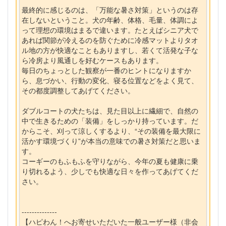
最終的に感じるのは、「万能な暑さ対策」というのは存
在しないということ。犬の年齢、体格、毛量、体調によ
って理想の環境はまるで違います。たとえばシニア犬で
あれば関節が冷えるのを防ぐために冷感マットよりタオ
ル地の方が快適なこともありますし、若くて活発な子な
ら冷房より風通しを好むケースもあります。
毎日のちょっとした観察が一番のヒントになりますか
ら、息づかい、行動の変化、寝る位置などをよく見て、
その都度調整してあげてください。
ダブルコートの犬たちは、見た目以上に繊細で、自然の
中で生きるための「装備」をしっかり持っています。だ
からこそ、刈って涼しくするより、“その装備を最大限に
活かす環境づくり”が本当の意味での暑さ対策だと思いま
す。
コーギーのもふもふを守りながら、今年の夏も健康に乗
り切れるよう、少しでも快適な日々を作ってあげてくだ
さい。
--------------
【ハピわん！へお寄せいただいた一般ユーザー様（非会