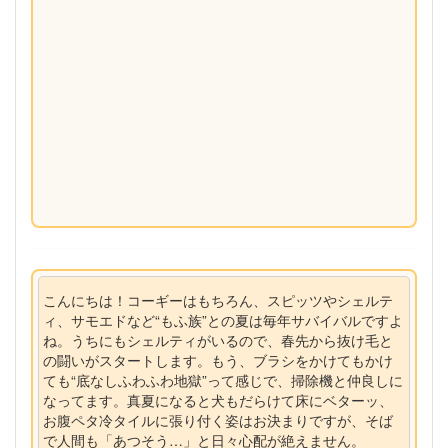
こんにちは！コーギーはもちろん、スピッツやシェルテ
ィ、サモエドなど“もふ族”との夏は毎年サバイバルですよ
ね。うちにもシェルティがいるので、春先から抜け毛と
の闘いがスタートします。もう、ブラシをかけてもかけ
ても“底なしふわふわ地獄”って感じで、掃除機と仲良しに
なってます。真夏になると犬もだらけて床にベターッ、
お腹ペタ冷タイルに張り付く姿はお決まりですが、そば
で人間も「あつそう…」と日々心配が絶えません。