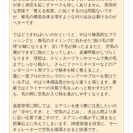
が赤く炎症を起こすケースも珍しくありません。美容的
な意味で「整える程度」に短くするのは問題ないです
が、被毛の構造自体を壊すような刈り込みは避けるのが
ベターです。
ではどうすればいいのかというと、やはり徹底的なブラ
ッシングと、換毛のタイミングに合わせた“抜け毛の管
理”が鍵になります。古い下毛が残ったままだと、空気の
層ができずに熱がこもってしまい、皮膚呼吸がしづらく
なります。理想は、スリッカーブラシやコームで奥の毛
までしっかり梳かし、さらにファーミネーターなどのア
ンダーコート用ブラシで根本を軽く整えること。
週に一度プロのサロンでのシャンプーやブローを受けて
いる子は、やはり体感温度がかなり違うと感じます。家
庭ではドライヤーの冷風で毛をふわっと乾かすだけで
も、毛の間に空気が入り熱を逃がしやすくなります。
温度管理に関しては、エアコンを使う際に注意したいの
が「冷やしすぎ」と「空気のよどみ」。犬は人間より床
に近い位置で過ごすので、エアコンの風が下に溜まると
想像以上に冷えてしまいます。28度前後を目安に、サー
キュレーターで空気を循環させると快適です。