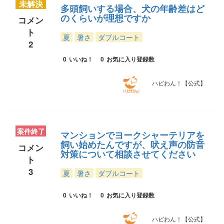
未解決
多頭飼いする場合、犬の年齢差はど
のくらいが理想ですか
コメン
ト
夏
暑さ
ダブルコート
2
0
いいね！
0
お気に入り登録数
ハピわん！【公式】
案件終了
マンションでヨークシャーテリアを
飼い始めたんですが、吠え声の防音
コメン
対策について相談させてください
ト
3
夏
暑さ
ダブルコート
0
いいね！
0
お気に入り登録数
ハピわん！【公式】