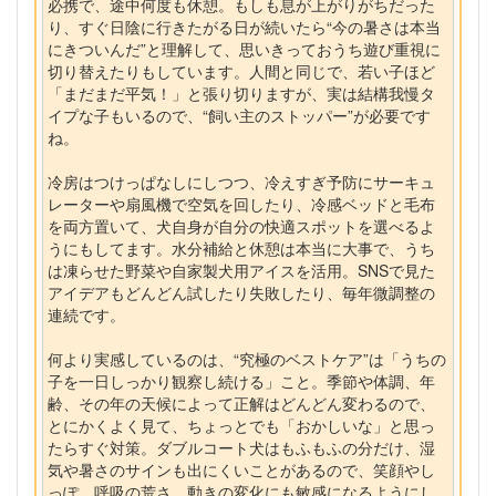
必携で、途中何度も休憩。もしも息が上がりがちだった
り、すぐ日陰に行きたがる日が続いたら“今の暑さは本当
にきついんだ”と理解して、思いきっておうち遊び重視に
切り替えたりもしています。人間と同じで、若い子ほど
「まだまだ平気！」と張り切りますが、実は結構我慢タ
イプな子もいるので、“飼い主のストッパー”が必要です
ね。
冷房はつけっぱなしにしつつ、冷えすぎ予防にサーキュ
レーターや扇風機で空気を回したり、冷感ベッドと毛布
を両方置いて、犬自身が自分の快適スポットを選べるよ
うにもしてます。水分補給と休憩は本当に大事で、うち
は凍らせた野菜や自家製犬用アイスを活用。SNSで見た
アイデアもどんどん試したり失敗したり、毎年微調整の
連続です。
何より実感しているのは、“究極のベストケア”は「うちの
子を一日しっかり観察し続ける」こと。季節や体調、年
齢、その年の天候によって正解はどんどん変わるので、
とにかくよく見て、ちょっとでも「おかしいな」と思っ
たらすぐ対策。ダブルコート犬はもふもふの分だけ、湿
気や暑さのサインも出にくいことがあるので、笑顔やし
っぽ、呼吸の荒さ、動きの変化にも敏感になるようにし