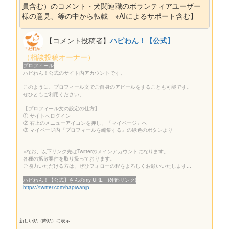
員含む）のコメント・犬関連職のボランティアユーザー
様の意見、等の中から転載 ※AIによるサポート含む】
【コメント投稿者】
ハピわん！【公式】
（相談投稿オーナー）
プロフィール
ハピわん！公式のサイト内アカウントです。
このように、プロフィール文でご自身のアピールをすることも可能です。
ぜひともご利用ください。
--------
【プロフィール文の設定の仕方】
① サイトへログイン
② 右上のメニューアイコンを押し、『マイページ』へ
③ マイページ内『プロフィールを編集する』の緑色のボタンより
-----------
※なお、以下リンク先はTwitterのメインアカウントになります。
各種の拡散案件を取り扱っております。
ご協力いただける方は、ぜひフォローの程をよろしくお願いいたします...
ハピわん！【公式】さんのmy URL (外部リンク)
https://twitter.com/hapiwanjp
新しい順（降順）に表示