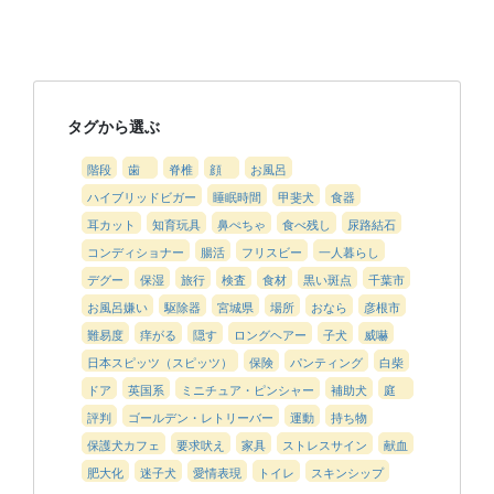
タグから選ぶ
階段
歯
脊椎
顔
お風呂
ハイブリッドビガー
睡眠時間
甲斐犬
食器
耳カット
知育玩具
鼻ぺちゃ
食べ残し
尿路結石
コンディショナー
腸活
フリスビー
一人暮らし
デグー
保湿
旅行
検査
食材
黒い斑点
千葉市
お風呂嫌い
駆除器
宮城県
場所
おなら
彦根市
難易度
痒がる
隠す
ロングヘアー
子犬
威嚇
日本スピッツ（スピッツ）
保険
パンティング
白柴
ドア
英国系
ミニチュア・ピンシャー
補助犬
庭
評判
ゴールデン・レトリーバー
運動
持ち物
保護犬カフェ
要求吠え
家具
ストレスサイン
献血
肥大化
迷子犬
愛情表現
トイレ
スキンシップ