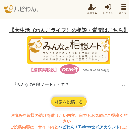
会員登録
ログイン
メニュー
【犬生活（わんこライフ）の相談・質問はこちら】
7326件
【投稿掲載数】
2026-08-06 09:59時点
『みんなの相談ノート』って？
相談を投稿する
お悩みや皆様の助けを借りたい内容、何でもお気軽にご投稿くだ
さい！
ご投稿内容は、サイト内と
ハピわん！Twitter公式アカウント
によ