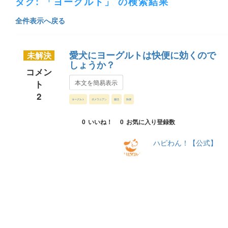
タグ: 「ヨーグルト」 の検索結果
全件表示へ戻る
愛犬にヨーグルトは快便に効くので
未解決
しょうか？
コメン
ト
本文を簡易表示
2
ヨーグルト
ポメラニアン
腸活
快便
0
いいね！
0
お気に入り登録数
ハピわん！【公式】