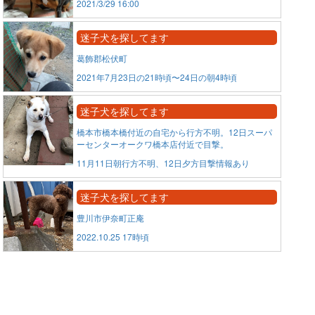
2021/3/29 16:00
迷子犬を探してます
葛飾郡松伏町
2021年7月23日の21時頃〜24日の朝4時頃
迷子犬を探してます
橋本市橋本橋付近の自宅から行方不明。12日スーパ
ーセンターオークワ橋本店付近で目撃。
11月11日朝行方不明、12日夕方目撃情報あり
迷子犬を探してます
豊川市伊奈町正庵
2022.10.25 17時頃