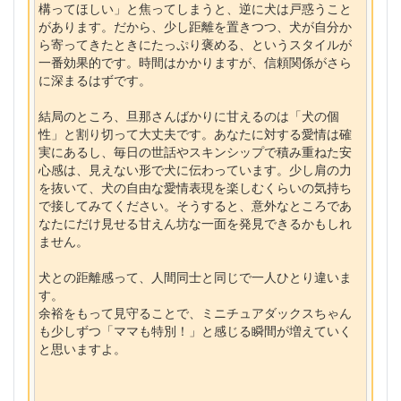
構ってほしい」と焦ってしまうと、逆に犬は戸惑うこと
があります。だから、少し距離を置きつつ、犬が自分か
ら寄ってきたときにたっぷり褒める、というスタイルが
一番効果的です。時間はかかりますが、信頼関係がさら
に深まるはずです。
結局のところ、旦那さんばかりに甘えるのは「犬の個
性」と割り切って大丈夫です。あなたに対する愛情は確
実にあるし、毎日の世話やスキンシップで積み重ねた安
心感は、見えない形で犬に伝わっています。少し肩の力
を抜いて、犬の自由な愛情表現を楽しむくらいの気持ち
で接してみてください。そうすると、意外なところであ
なたにだけ見せる甘えん坊な一面を発見できるかもしれ
ません。
犬との距離感って、人間同士と同じで一人ひとり違いま
す。
余裕をもって見守ることで、ミニチュアダックスちゃん
も少しずつ「ママも特別！」と感じる瞬間が増えていく
と思いますよ。