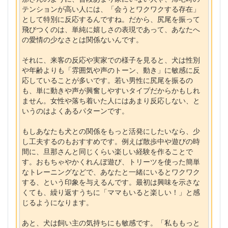
テンションが高い人には、「会うとワクワクする存在」
として特別に反応するんですね。だから、尻尾を振って
飛びつくのは、単純に嬉しさの表現であって、あなたへ
の愛情の少なさとは関係ないんです。
それに、来客の反応や実家での様子を見ると、犬は性別
や年齢よりも「雰囲気や声のトーン、動き」に敏感に反
応していることが多いです。若い男性に尻尾を振るの
も、単に動きや声が興奮しやすいタイプだからかもしれ
ません。女性や落ち着いた人にはあまり反応しない、と
いうのはよくあるパターンです。
もしあなたも犬との関係をもっと活発にしたいなら、少
し工夫するのもおすすめです。例えば散歩中や遊びの時
間に、旦那さんと同じくらい楽しい経験を作ることで
す。おもちゃやかくれんぼ遊び、トリーツを使った簡単
なトレーニングなどで、あなたと一緒にいるとワクワク
する、という印象を与えるんです。最初は興味を示さな
くても、繰り返すうちに「ママもいると楽しい！」と感
じるようになります。
あと、犬は飼い主の気持ちにも敏感です。「私ももっと