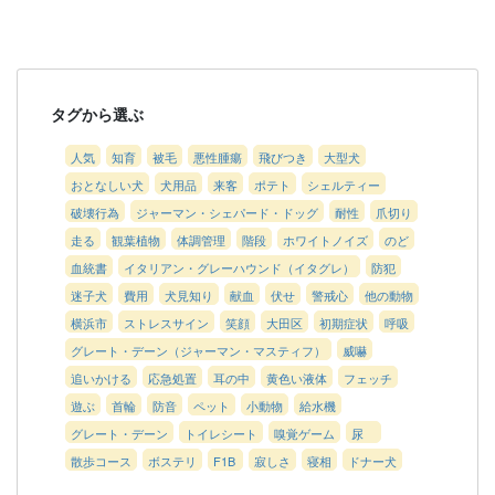
タグから選ぶ
人気
知育
被毛
悪性腫瘍
飛びつき
大型犬
おとなしい犬
犬用品
来客
ポテト
シェルティー
破壊行為
ジャーマン・シェパード・ドッグ
耐性
爪切り
走る
観葉植物
体調管理
階段
ホワイトノイズ
のど
血統書
イタリアン・グレーハウンド（イタグレ）
防犯
迷子犬
費用
犬見知り
献血
伏せ
警戒心
他の動物
横浜市
ストレスサイン
笑顔
大田区
初期症状
呼吸
グレート・デーン（ジャーマン・マスティフ）
威嚇
追いかける
応急処置
耳の中
黄色い液体
フェッチ
遊ぶ
首輪
防音
ペット
小動物
給水機
グレート・デーン
トイレシート
嗅覚ゲーム
尿
散歩コース
ボステリ
F1B
寂しさ
寝相
ドナー犬