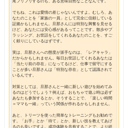
尾フリフリするのも、ある意味自然なことなんです。
でもね、これは愛情の差じゃないんですよ。むしろ、あ
なたのことを「家族の一員」として完全に信頼している
証拠かもしれません。旦那さんには特別な興奮を見せる
けど、あなたには安心感があるってことです。散歩やブ
ラッシング、お世話をしてくれるあなたのことを、すご
く頼りにしているはずです。
実は、旦那さんへの態度が派手なのは、「レアキャラ」
だからかもしれません。毎日お世話してくれるあなたは
「当たり前の存在」になってるけど、仕事で留守にする
ことが多い旦那さんは「特別な存在」として認識されて
いるんです。
対策としては、旦那さんと一緒に新しい遊びを始めてみ
るのはどうでしょう？例えば、おもちゃで遊ぶ時は必ず
あなたも参加するとか。そうすることで、「楽しい時間
＝ママも一緒」っていう関係が作れるかもしれません。
あと、トリーツを使った簡単なトレーニングもお勧めで
す。「お手」とか「待て」とか、新しい技を教えてあげ
るのも良いですよ。成功体験を共有することで、より絆