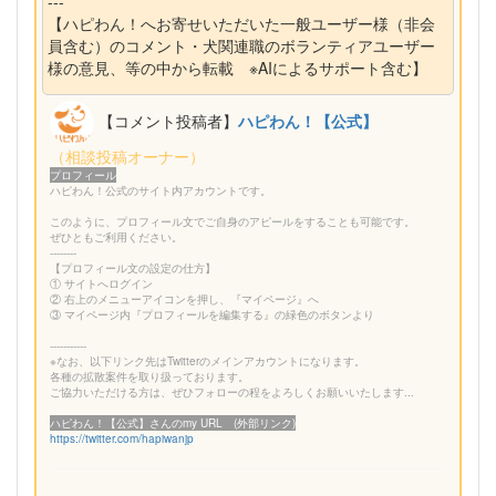
---
【ハピわん！へお寄せいただいた一般ユーザー様（非会
員含む）のコメント・犬関連職のボランティアユーザー
様の意見、等の中から転載 ※AIによるサポート含む】
【コメント投稿者】
ハピわん！【公式】
（相談投稿オーナー）
プロフィール
ハピわん！公式のサイト内アカウントです。
このように、プロフィール文でご自身のアピールをすることも可能です。
ぜひともご利用ください。
--------
【プロフィール文の設定の仕方】
① サイトへログイン
② 右上のメニューアイコンを押し、『マイページ』へ
③ マイページ内『プロフィールを編集する』の緑色のボタンより
-----------
※なお、以下リンク先はTwitterのメインアカウントになります。
各種の拡散案件を取り扱っております。
ご協力いただける方は、ぜひフォローの程をよろしくお願いいたします...
ハピわん！【公式】さんのmy URL (外部リンク)
https://twitter.com/hapiwanjp