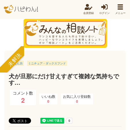
会員登録
ログイン
メニュー
未解決
甘えん坊
ミニチュア・ダックスフンド
犬が旦那にだけ甘えすぎて複雑な気持ちで
す…
コメント数
いいね数
お気に入り登録数
2
0
0