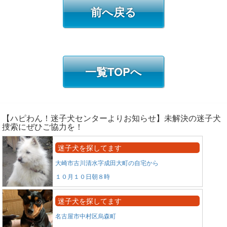
前へ戻る
一覧TOPへ
【ハピわん！迷子犬センターよりお知らせ】未解決の迷子犬
捜索にぜひご協力を！
迷子犬を探してます
大崎市古川清水字成田大町の自宅から
１０月１０日朝８時
迷子犬を探してます
名古屋市中村区烏森町