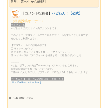
意見、等の中から転載】
【コメント投稿者】
ハピわん！【公式】
（相談投稿オーナー）
プロフィール
ハピわん！公式のサイト内アカウントです。
このように、プロフィール文でご自身のアピールをすることも可能です。
ぜひともご利用ください。
--------
【プロフィール文の設定の仕方】
① サイトへログイン
② 右上のメニューアイコンを押し、『マイページ』へ
③ マイページ内『プロフィールを編集する』の緑色のボタンより
-----------
※なお、以下リンク先はTwitterのメインアカウントになります。
各種の拡散案件を取り扱っております。
ご協力いただける方は、ぜひフォローの程をよろしくお願いいたします...
ハピわん！【公式】さんのmy URL (外部リンク)
https://twitter.com/hapiwanjp
新しい順（降順）に表示