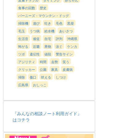
食事の回数
歴史
バーニーズ・マウンテン・ドッグ
掃除機
遊び
吐き
毛色
黒柴
毛玉
うつ病
給水機
あいさつ
生活音
催促
自宅
評判
沖縄県
怖がる
近畿
果物
泳ぐ
ケンカ
ツボ
遺伝性
値段
警告サイン
アジリティ
時間
去勢
笑う
クリッカー
公園
家具
皮膚病
掃除
傷口
吠える
しつけ
広島県
おしっこ
『みんなの相談ノート利用ガイド』
はコチラ