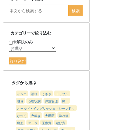
カテゴリーで絞り込む
未解決のみ
タグから選ぶ
インコ
群れ
うさぎ
トラブル
嗅覚
心理状態
体重管理
狆
オールド・イングリッシュ・シープドッ
グ
なつく
夜鳴き
大田区
噛み癖
出血
ケージ
医療費
遊び方
皮膚トラブル
タイミング
赤ちゃん