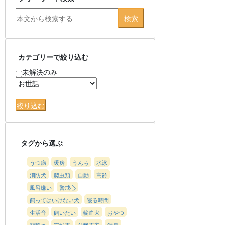
カテゴリーで絞り込む
未解決のみ
タグから選ぶ
うつ病
暖房
うんち
水泳
消防犬
爬虫類
自動
高齢
風呂嫌い
警戒心
飼ってはいけない犬
寝る時間
生活音
飼いたい
輸血犬
おやつ
顔舐め
安城市
分離不安
消臭