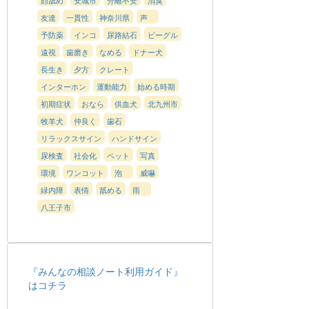
友達
一貫性
神奈川県
声
予防薬
インコ
尿路結石
ビーグル
遠視
歯磨き
なめる
ドナー犬
長生き
夕方
クレート
インターホン
運動能力
始める時期
初期症状
おなら
供血犬
北九州市
牧羊犬
仲良く
歯石
リラックスサイン
ハンドサイン
尿検査
社会化
ペット
写真
環境
ワンコット
泡
威嚇
緑内障
表情
舐める
雨
八王子市
『みんなの相談ノート利用ガイド』
はコチラ