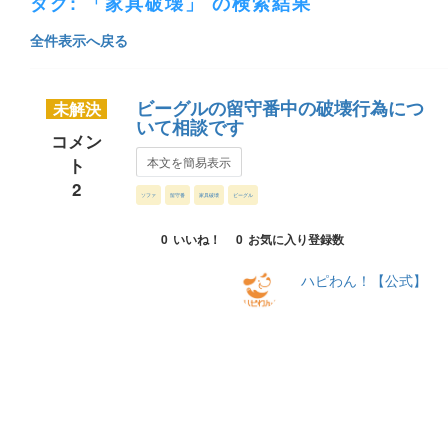
タグ: 「家具破壊」 の検索結果
全件表示へ戻る
ビーグルの留守番中の破壊行為につ
未解決
いて相談です
コメン
ト
本文を簡易表示
2
ソファ
留守番
家具破壊
ビーグル
0
いいね！
0
お気に入り登録数
ハピわん！【公式】