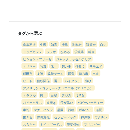
タグから選ぶ
食欲不振
生理
知育
掃除
割れた
譲渡会
白い
ドッグカフェ
ラジオ
なめる
茨城県
料金
ビション・フリーゼ
ジャックラッセルテリア
トリマー
写真
氷
飼い主
仲良く
サモエド
町田市
友達
嗅覚ゲーム
騒音
噛み癖
出血
ヒート
信頼関係
雷
ハイタッチ
遊び
アメリカン・コッカー・スパニエル（アメコカ）
トラブル
脚
白柴
選び方
後ろ足
パピークラス
歯磨き
舌が黒い
パピーパーティー
毒蛇
マナーパンツ
霊園
雑種
ボルゾイ
確認
飽きる
体調変化
セラピードッグ
神戸市
ワクチン
おもちゃ
トイ・プードル
観葉植物
フリスビー