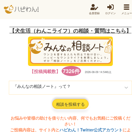
会員登録
ログイン
メニュー
【犬生活（わんこライフ）の相談・質問はこちら】
7326件
【投稿掲載数】
2026-08-09 14:54時点
『みんなの相談ノート』って？
相談を投稿する
お悩みや皆様の助けを借りたい内容、何でもお気軽にご投稿くだ
さい！
ご投稿内容は、サイト内と
ハピわん！Twitter公式アカウント
によ