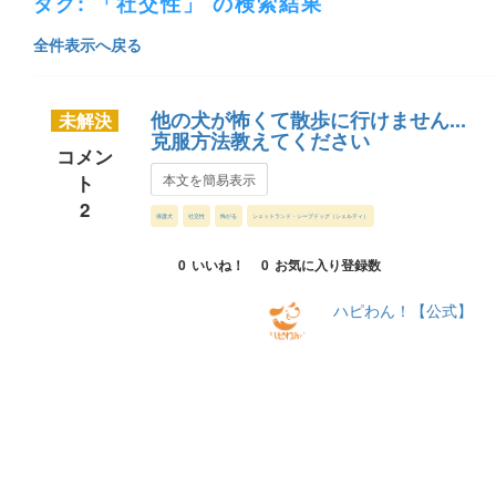
タグ: 「社交性」 の検索結果
全件表示へ戻る
他の犬が怖くて散歩に行けません...
未解決
克服方法教えてください
コメン
ト
本文を簡易表示
2
保護犬
社交性
怖がる
シェットランド・シープドッグ（シェルティ）
0
いいね！
0
お気に入り登録数
ハピわん！【公式】