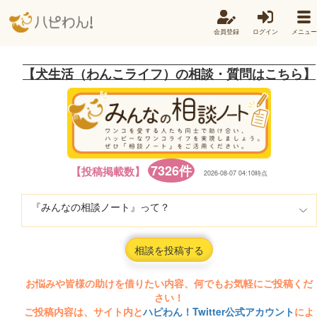
会員登録
ログイン
メニュー
【犬生活（わんこライフ）の相談・質問はこちら】
7326件
【投稿掲載数】
2026-08-07 04:10時点
『みんなの相談ノート』って？
相談を投稿する
お悩みや皆様の助けを借りたい内容、何でもお気軽にご投稿くだ
さい！
ご投稿内容は、サイト内と
ハピわん！Twitter公式アカウント
によ