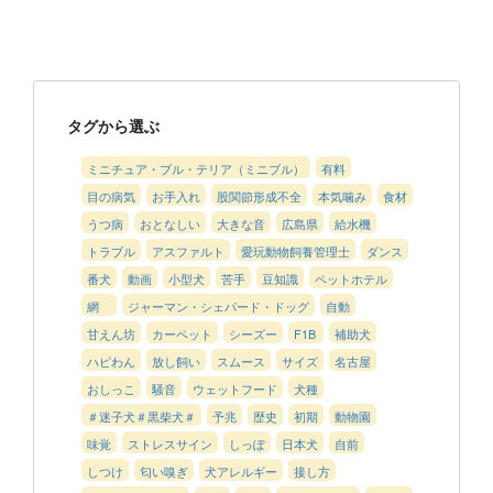
タグから選ぶ
ミニチュア・ブル・テリア（ミニブル）
有料
目の病気
お手入れ
股関節形成不全
本気噛み
食材
うつ病
おとなしい
大きな音
広島県
給水機
トラブル
アスファルト
愛玩動物飼養管理士
ダンス
番犬
動画
小型犬
苦手
豆知識
ペットホテル
網
ジャーマン・シェパード・ドッグ
自動
甘えん坊
カーペット
シーズー
F1B
補助犬
ハピわん
放し飼い
スムース
サイズ
名古屋
おしっこ
騒音
ウェットフード
犬種
＃迷子犬＃黒柴犬＃
予兆
歴史
初期
動物園
味覚
ストレスサイン
しっぽ
日本犬
自前
しつけ
匂い嗅ぎ
犬アレルギー
接し方