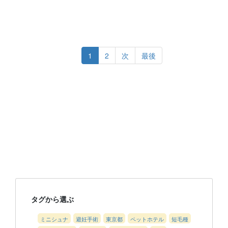
1
2
次
最後
タグから選ぶ
ミニシュナ
避妊手術
東京都
ペットホテル
短毛種