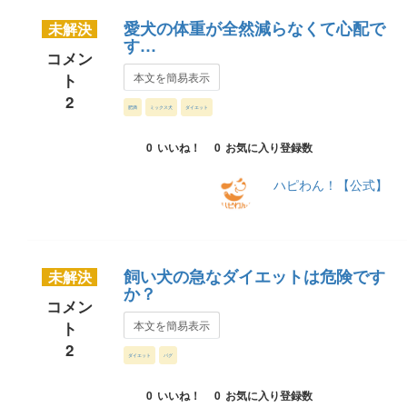
愛犬の体重が全然減らなくて心配で
未解決
す…
コメン
ト
本文を簡易表示
2
肥満
ミックス犬
ダイエット
0
いいね！
0
お気に入り登録数
ハピわん！【公式】
飼い犬の急なダイエットは危険です
未解決
か？
コメン
ト
本文を簡易表示
2
ダイエット
パグ
0
いいね！
0
お気に入り登録数