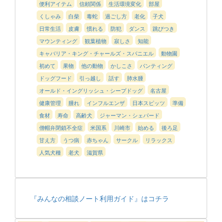
便利アイテム
信頼関係
生活環境変化
部屋
くしゃみ
白柴
毒蛇
過ごし方
老化
子犬
日常生活
皮膚
慣れる
防犯
ダンス
跳びつき
マウンティング
観葉植物
寂しさ
知能
キャバリア・キング・チャールズ・スパニエル
動物園
初めて
果物
他の動物
かしこさ
パンティング
ドッグフード
引っ越し
話す
肺水腫
オールド・イングリッシュ・シープドッグ
名古屋
健康管理
腫れ
インフルエンザ
日本スピッツ
準備
食材
寿命
高齢犬
ジャーマン・シェパード
僧帽弁閉鎖不全症
米国系
川崎市
始める
後ろ足
甘え方
うつ病
赤ちゃん
サークル
リラックス
人気犬種
老犬
滋賀県
『みんなの相談ノート利用ガイド』はコチラ