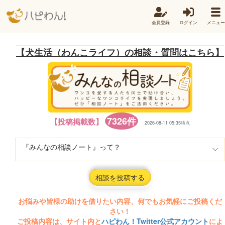
会員登録
ログイン
メニュー
【犬生活（わんこライフ）の相談・質問はこちら】
7326件
【投稿掲載数】
2026-08-11 05:35時点
『みんなの相談ノート』って？
相談を投稿する
お悩みや皆様の助けを借りたい内容、何でもお気軽にご投稿くだ
さい！
ご投稿内容は、サイト内と
ハピわん！Twitter公式アカウント
によ