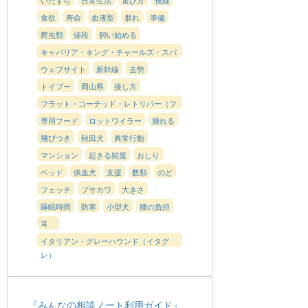
食欲
寿命
血液型
群れ
準備
爬虫類
値段
飼い始める
キャバリア・キング・チャールズ・スパ
ニエル
ウェブサイト
新幹線
去勢
トイプー
岡山県
接し方
フラット・コーテッド・レトリバー（フ
ラッティ）
専用フード
ロットワイラー
腫れる
飛びつき
秋田犬
異常行動
マンション
起きる頻度
おしり
ベッド
供血犬
支援
数類
のど
フェッチ
ブサカワ
大きさ
睡眠時間
防寒
小型犬
腰の負担
耳
イタリアン・グレーハウンド（イタグ
レ）
『みんなの相談ノート利用ガイド』