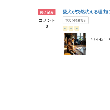
愛犬が突然吠える理由
終了済み
コメント
本文を簡易表示
3
柴犬
日常
雑音
0
いいね！