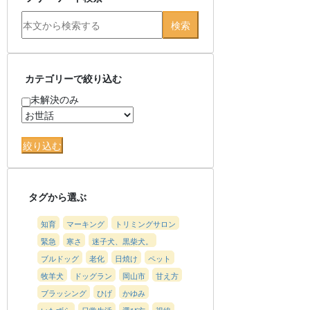
カテゴリーで絞り込む
未解決のみ
タグから選ぶ
知育
マーキング
トリミングサロン
緊急
寒さ
迷子犬、黒柴犬。
ブルドッグ
老化
日焼け
ペット
牧羊犬
ドッグラン
岡山市
甘え方
ブラッシング
ひげ
かゆみ
いたずら
日常生活
選び方
視線