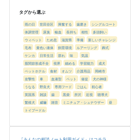
タグから選ぶ
雨の日
世田谷区
興奮する
歯磨き
シングルコート
体調管理
尿臭
輸血
長持ち
相性
多頭飼い
ウィペット
ため息
滋賀県
準備
新しいチャレンジ
毛布
黄色い液体
飼育環境
ルアーリング
葬式
ケンカ
日常生活
群れ
味
気温
股関節形成不全
視界
細める
学習能力
成犬
ペットホテル
食材
オムツ
介護用品
岡崎市
攻撃性
車
血液型
ペット
催促
犬の神様
うなる
野良犬
専用フード
ごはん
初心者
英国系
雑談
歯
黒柴
所沢
近視
聴導犬
繁殖犬
威嚇
雑音
ミニチュア・シュナウザー
昼
トイプードル
『みんなの相談ノート利用ガイド』はコチラ