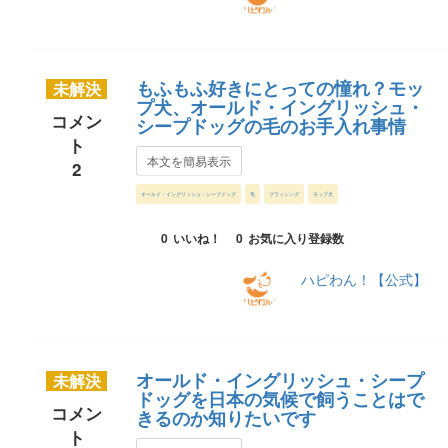
もふもふ好きにとっての憧れ？モッ
未解決
プ犬、オールド・イングリッシュ・
コメン
シープドッグの毛のお手入れ事情
ト
本文を簡易表示
2
オールド・イングリッシュ・シープドッグ
毛
ブラッシング
モップ犬
0
いいね！
0
お気に入り登録数
ハピわん！【公式】
オールド・イングリッシュ・シープ
未解決
ドッグを日本の気候で飼うことはで
コメン
きるのか知りたいです
ト