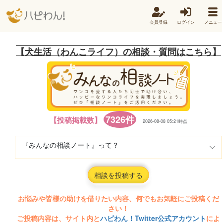
会員登録
ログイン
メニュー
【犬生活（わんこライフ）の相談・質問はこちら】
7326件
【投稿掲載数】
2026-08-08 05:21時点
『みんなの相談ノート』って？
相談を投稿する
お悩みや皆様の助けを借りたい内容、何でもお気軽にご投稿くだ
さい！
ご投稿内容は、サイト内と
ハピわん！Twitter公式アカウント
によ