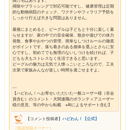
抜け毛はあります。
掃除やブラッシングで対応可能ですし、健康管理は定期
的な動物病院のチェック、ワクチンやフィラリア予防を
しっかり行えば大きな問題はありません。
最後にまとめると、ビーグルは子どもと十分に楽しく暮
らせますが、家の中での安全確保、散歩や遊びでの体力
発散、食事やおやつの管理、簡単なしつけルールの徹底
がポイントです。落ち着きのある個体を選ぶとさらに安
心ですし、初めてでも無理のないしつけを続ければ、子
どもも犬もストレスなく生活できると思います。
ビーグルの魅力は元気で人懐っこいところなので、工夫
次第で家族みんなが楽しい時間を過ごせますよ。
---
【ハピわん！へお寄せいただいた一般ユーザー様（非会
員含む）のコメント・犬関連職のボランティアユーザー
様の意見、等の中から転載 ※AIによるサポート含む】
【コメント投稿者】
ハピわん！【公式】
（相談投稿オーナー）