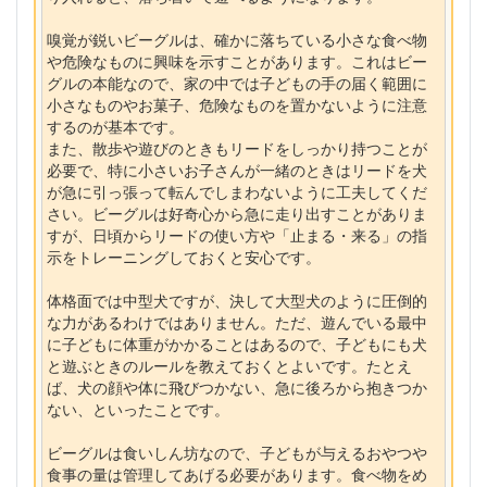
嗅覚が鋭いビーグルは、確かに落ちている小さな食べ物
や危険なものに興味を示すことがあります。これはビー
グルの本能なので、家の中では子どもの手の届く範囲に
小さなものやお菓子、危険なものを置かないように注意
するのが基本です。
また、散歩や遊びのときもリードをしっかり持つことが
必要で、特に小さいお子さんが一緒のときはリードを犬
が急に引っ張って転んでしまわないように工夫してくだ
さい。ビーグルは好奇心から急に走り出すことがありま
すが、日頃からリードの使い方や「止まる・来る」の指
示をトレーニングしておくと安心です。
体格面では中型犬ですが、決して大型犬のように圧倒的
な力があるわけではありません。ただ、遊んでいる最中
に子どもに体重がかかることはあるので、子どもにも犬
と遊ぶときのルールを教えておくとよいです。たとえ
ば、犬の顔や体に飛びつかない、急に後ろから抱きつか
ない、といったことです。
ビーグルは食いしん坊なので、子どもが与えるおやつや
食事の量は管理してあげる必要があります。食べ物をめ