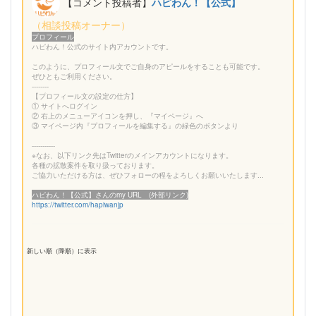
【コメント投稿者】
ハピわん！【公式】
（相談投稿オーナー）
プロフィール
ハピわん！公式のサイト内アカウントです。
このように、プロフィール文でご自身のアピールをすることも可能です。
ぜひともご利用ください。
--------
【プロフィール文の設定の仕方】
① サイトへログイン
② 右上のメニューアイコンを押し、『マイページ』へ
③ マイページ内『プロフィールを編集する』の緑色のボタンより
-----------
※なお、以下リンク先はTwitterのメインアカウントになります。
各種の拡散案件を取り扱っております。
ご協力いただける方は、ぜひフォローの程をよろしくお願いいたします...
ハピわん！【公式】さんのmy URL (外部リンク)
https://twitter.com/hapiwanjp
新しい順（降順）に表示