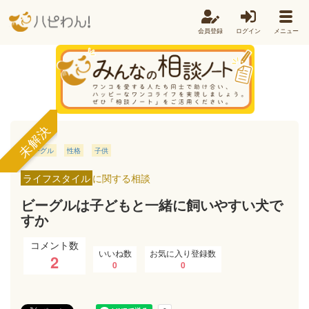
会員登録
ログイン
メニュー
未解決
ビーグル
性格
子供
ライフスタイル
に関する相談
ビーグルは子どもと一緒に飼いやすい犬で
すか
コメント数
いいね数
お気に入り登録数
2
0
0