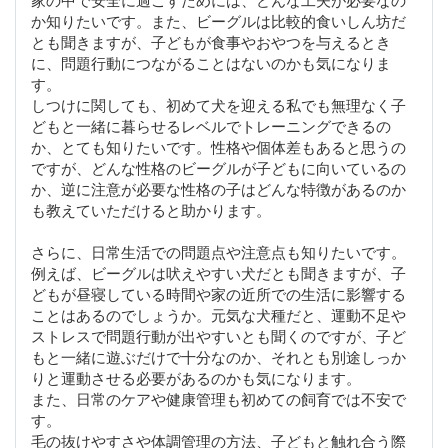
か知りたいです。また、ビーグルは比較的食いしん坊だ
とも聞きますが、子どもが食事やおやつを与えるとき
に、問題行動につながることはないのかも気になりま
す。
しつけに関しても、初めて犬を迎える私でも無理なく子
どもと一緒に暮らせるレベルでトレーニングできるの
か、とても知りたいです。性格や個体差もあると思うの
ですが、どんな性格のビーグルが子どもに向いているの
か、逆に注意が必要な性格の子はどんな特徴があるのか
も教えていただけると助かります。
さらに、日常生活での問題点や注意点も知りたいです。
例えば、ビーグルは吠えやすい犬だとも聞きますが、子
どもが昼寝している時間や家の近所での生活に影響する
ことはあるのでしょうか。元気な犬種だと、運動不足や
ストレスで問題行動が出やすいとも聞くのですが、子ど
もと一緒に遊ぶだけで十分なのか、それとも別途しっか
りと運動させる必要があるのかも気になります。
また、日常のケアや健康管理も初めての飼育では不安で
す。
毛の抜けやすさや体調管理の方法、子どもと触れ合う際