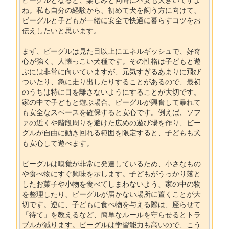
ね。私も自分の経験から、初めて犬を飼う方に向けて、
ビーグルと子どもが一緒に安全で快適に暮らすコツをお
伝えしたいと思います。
まず、ビーグルは見た目以上にエネルギッシュで、好奇
心が強く、人懐っこい犬種です。その性格は子どもと遊
ぶには非常に向いていますが、元気すぎるあまりに飛び
ついたり、急に走り出したりすることがあるので、最初
のうちは特に目を離さないようにすることが大切です。
家の中で子どもと遊ぶ場合、ビーグルが興奮して暴れて
も安全なスペースを確保すると安心です。例えば、ソフ
ァの近くや階段周りを避けた広めの遊び場を作り、ビー
グルが自由に動き回れる範囲を限定すると、子どもも犬
も安心して遊べます。
ビーグルは嗅覚が非常に発達しているため、小さなもの
や食べ物にすぐ興味を示します。子どもがうっかり落と
したお菓子や小物を食べてしまわないよう、家の中の物
を整理したり、ビーグルが届かない場所に置くことが大
切です。逆に、子どもに食べ物を与える際は、座らせて
「待て」を教えるなど、簡単なルールを守らせるとトラ
ブルが減ります。ビーグルは学習能力も高いので、こう