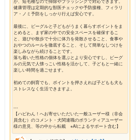
が、短毛種なので掃除やブラッシングで対応できます。
健康管理は定期的な獣医チェックや予防接種、フィラリ
ア・ノミ予防をしっかり行えば安心です。
最後に、ビーグルと子どもがうまく暮らすポイントをま
とめると、まず家の中での安全スペースを確保するこ
と、遊びや散歩で十分に体力を発散させること、食事や
おやつのルールを徹底すること、そして簡単なしつけを
楽しみながら続けることです。
落ち着いた性格の個体を選ぶとより安心ですし、ビーグ
ルの元気で人懐っこい性格を活かして、子どもと一緒に
楽しい時間を過ごせます。
初めての飼育でも、ポイントを押さえれば子どもも犬も
ストレスなく生活できますよ。
---
【ハピわん！へお寄せいただいた一般ユーザー様（非会
員含む）のコメント・犬関連職のボランティアユーザー
様の意見、等の中から転載 ※AIによるサポート含む】