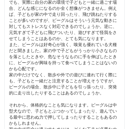
でも、実際に自分の家の環境で子どもと一緒に過ごす場
合、どんな感じになるのか全く想像がつきません。例え
ば、子どもが家の中で走り回ったり、飛び跳ねたりする
ことが多いのですが、ビーグルはそういう元気な動きに
対してもストレスなく対応できるのでしょうか。逆に、
元気すぎて子どもに飛びついたり、遊びすぎて怪我をさ
せてしまうことはあるのか、とても気になります。
また、ビーグルは好奇心が強く、嗅覚も優れている犬種
だと聞きました。家の中で子どもがうっかり小さなもの
を落としたときや、危なそうなものに手を伸ばしたとき
に、ビーグルが興味を持って食べてしまうことはないの
かも心配です。
家の中だけでなく、散歩や外での遊びに連れて行く際に
も、子どもと一緒だと注意することが増えそうですが、
ビーグルの場合、散歩中に子どもを引っ張ったり、突発
的に走り出したりすることはあるのでしょうか。
それから、体格的なことも気になります。ビーグルは中
型犬なので、子どもとぶつかってしまったり、遊んでい
る最中に思わぬ力で押してしまったりすることもあるの
かもしれません。
家の中で安全に過ごすためには、どんな工夫が必要なの