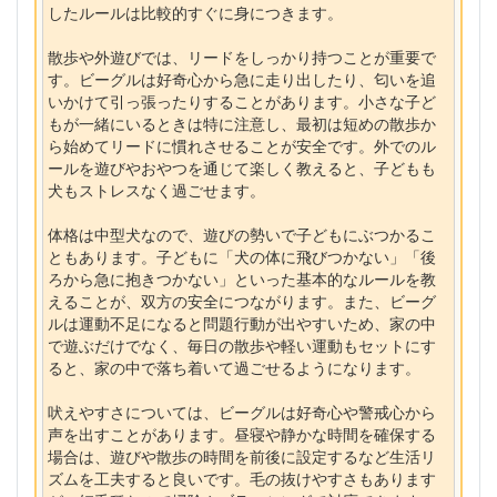
したルールは比較的すぐに身につきます。
散歩や外遊びでは、リードをしっかり持つことが重要で
す。ビーグルは好奇心から急に走り出したり、匂いを追
いかけて引っ張ったりすることがあります。小さな子ど
もが一緒にいるときは特に注意し、最初は短めの散歩か
ら始めてリードに慣れさせることが安全です。外でのル
ールを遊びやおやつを通じて楽しく教えると、子どもも
犬もストレスなく過ごせます。
体格は中型犬なので、遊びの勢いで子どもにぶつかるこ
ともあります。子どもに「犬の体に飛びつかない」「後
ろから急に抱きつかない」といった基本的なルールを教
えることが、双方の安全につながります。また、ビーグ
ルは運動不足になると問題行動が出やすいため、家の中
で遊ぶだけでなく、毎日の散歩や軽い運動もセットにす
ると、家の中で落ち着いて過ごせるようになります。
吠えやすさについては、ビーグルは好奇心や警戒心から
声を出すことがあります。昼寝や静かな時間を確保する
場合は、遊びや散歩の時間を前後に設定するなど生活リ
ズムを工夫すると良いです。毛の抜けやすさもあります