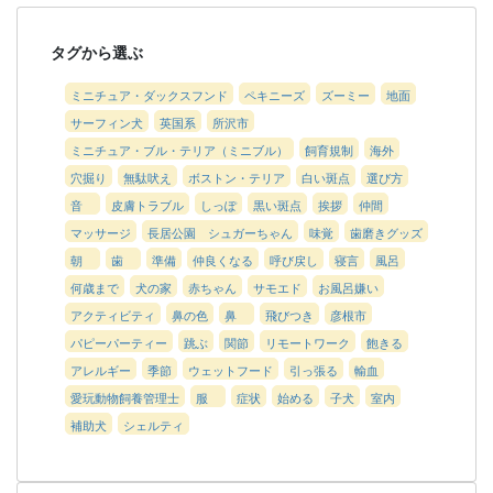
タグから選ぶ
ミニチュア・ダックスフンド
ペキニーズ
ズーミー
地面
サーフィン犬
英国系
所沢市
ミニチュア・ブル・テリア（ミニブル）
飼育規制
海外
穴掘り
無駄吠え
ボストン・テリア
白い斑点
選び方
音
皮膚トラブル
しっぽ
黒い斑点
挨拶
仲間
マッサージ
長居公園 シュガーちゃん
味覚
歯磨きグッズ
朝
歯
準備
仲良くなる
呼び戻し
寝言
風呂
何歳まで
犬の家
赤ちゃん
サモエド
お風呂嫌い
アクティビティ
鼻の色
鼻
飛びつき
彦根市
パピーパーティー
跳ぶ
関節
リモートワーク
飽きる
アレルギー
季節
ウェットフード
引っ張る
輸血
愛玩動物飼養管理士
服
症状
始める
子犬
室内
補助犬
シェルティ