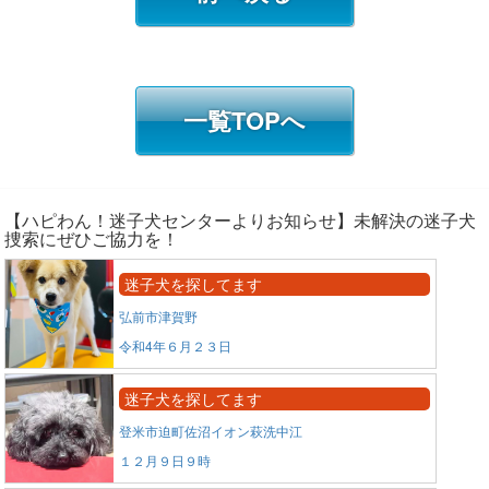
一覧TOPへ
【ハピわん！迷子犬センターよりお知らせ】未解決の迷子犬
捜索にぜひご協力を！
迷子犬を探してます
弘前市津賀野
令和4年６月２３日
迷子犬を探してます
登米市迫町佐沼イオン萩洗中江
１２月９日９時