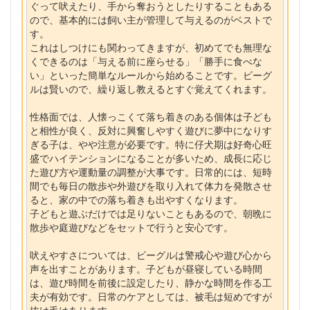
ぐって吠えたり、手から奪おうとしたりすることもある
ので、基本的には飼い主が管理して与えるのがベストで
す。
これはしつけにも関わってきますが、初めてでも無理な
くできるのは「与える前に座らせる」「勝手に食べな
い」といった簡単なルールから始めることです。ビーグ
ルは賢いので、繰り返し教えるとすぐ覚えてくれます。
性格面では、人懐っこくて落ち着きのある個体は子ども
と相性が良く、反対に興奮しやすく遊びに夢中になりす
ぎる子は、やや注意が必要です。特に仔犬期は好奇心旺
盛でハイテンションになることが多いため、成長に応じ
た遊び方や運動量の調整が大事です。日常的には、短時
間でも毎日の散歩や外遊びを取り入れて体力を発散させ
ると、家の中での落ち着きも出やすくなります。
子どもと遊ぶだけでは足りないこともあるので、朝晩に
散歩や庭遊びなどをセットで行うと安心です。
吠えやすさについては、ビーグルは警戒心や遊び心から
声を出すことがあります。子どもが昼寝している時間
は、遊び時間を前後に設定したり、静かな時間を作る工
夫が有効です。日常のケアとしては、被毛は短めですが