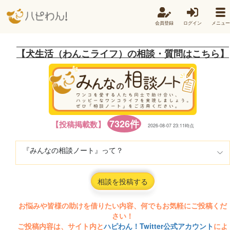
会員登録
ログイン
メニュー
【犬生活（わんこライフ）の相談・質問はこちら】
7326件
【投稿掲載数】
2026-08-07 23:11時点
『みんなの相談ノート』って？
相談を投稿する
お悩みや皆様の助けを借りたい内容、何でもお気軽にご投稿くだ
さい！
ご投稿内容は、サイト内と
ハピわん！Twitter公式アカウント
によ