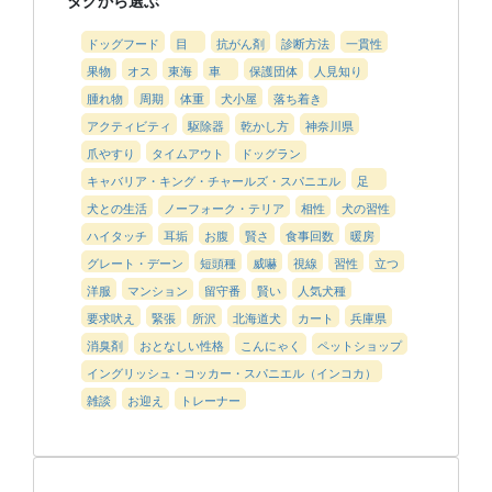
タグから選ぶ
ドッグフード
目
抗がん剤
診断方法
一貫性
果物
オス
東海
車
保護団体
人見知り
腫れ物
周期
体重
犬小屋
落ち着き
アクティビティ
駆除器
乾かし方
神奈川県
爪やすり
タイムアウト
ドッグラン
キャバリア・キング・チャールズ・スパニエル
足
犬との生活
ノーフォーク・テリア
相性
犬の習性
ハイタッチ
耳垢
お腹
賢さ
食事回数
暖房
グレート・デーン
短頭種
威嚇
視線
習性
立つ
洋服
マンション
留守番
賢い
人気犬種
要求吠え
緊張
所沢
北海道犬
カート
兵庫県
消臭剤
おとなしい性格
こんにゃく
ペットショップ
イングリッシュ・コッカー・スパニエル（インコカ）
雑談
お迎え
トレーナー