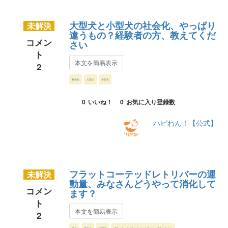
大型犬と小型犬の社会化、やっぱり
未解決
違うもの？経験者の方、教えてくだ
コメン
さい
ト
本文を簡易表示
2
社会化
大型犬
小型犬
0
いいね！
0
お気に入り登録数
ハピわん！【公式】
フラットコーテッドレトリバーの運
未解決
動量、みなさんどうやって消化して
コメン
ます？
ト
本文を簡易表示
2
遊ぶ
疲れる
大型犬
フラット・コーテッド・レトリバー（フラッティ）